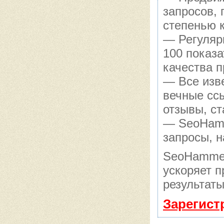
запросов,
степенью 
— Регуляр
100 показ
качества п
— Все изв
вечные сс
отзывы, ст
— SeoHamme
запросы, н
SeoHammer
ускоряет п
результаты
Зарегист