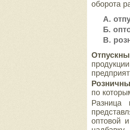
оборота р
А.
отп
Б.
опт
В.
роз
Отпускн
продук
предприят
Розничн
по которы
Разница 
представ
оптовой 