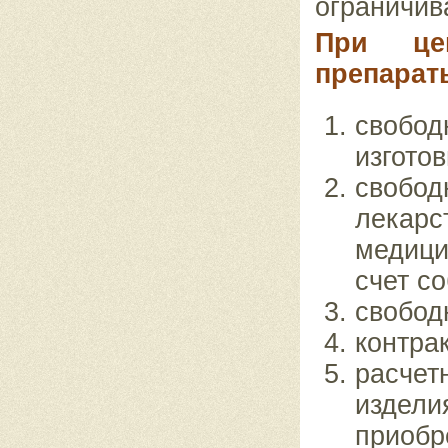
ограничив
При цен
препарат
свобо
изготов
свобо
лека
медици
счет с
свобод
контрак
расчет
изде
приобр