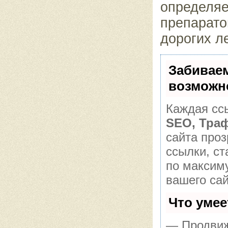
определяе
препарато
дорогих л
Забивае
возможн
Каждая ссы
SEO, Тра
сайта про
ссылки, ст
по максим
вашего сай
Что уме
— Продвиж