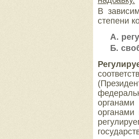
надбавку.
В зависим
степени к
А.
рег
Б.
сво
Регул
соответ
(Прези
федераль
органами
органами 
регулир
государс