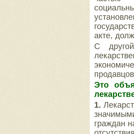
социальн
установл
государст
акте, дол
С другой
лекарст
экономи
продавцов
Это объ
лекарстве
1.
Лекарст
значимыми,
граждан н
отсутстви