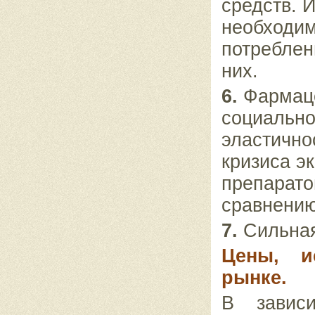
средств. 
необходим
потреблен
них.
6.
Фармаце
социально
эластично
кризиса э
препарато
сравнению
7.
Сильная
Цены, и
рынке.
В зависи