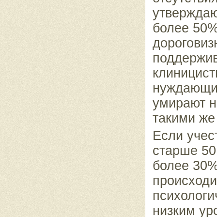
утверждаю
более 50%
дороговиз
поддержив
клиницист
нуждающие
умирают н
такими же
Если учес
старше 50
более 30%
происходи
психологи
низким ур