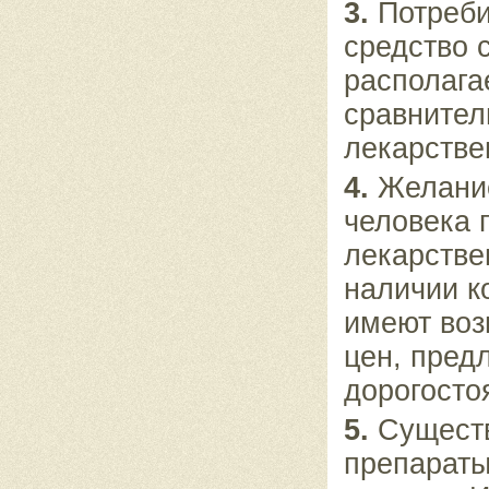
3.
Потреби
средство 
располага
сравнител
лекарстве
4.
Желание
человека 
лекарстве
наличии к
имеют воз
цен, пред
дорогосто
5.
Существ
препараты