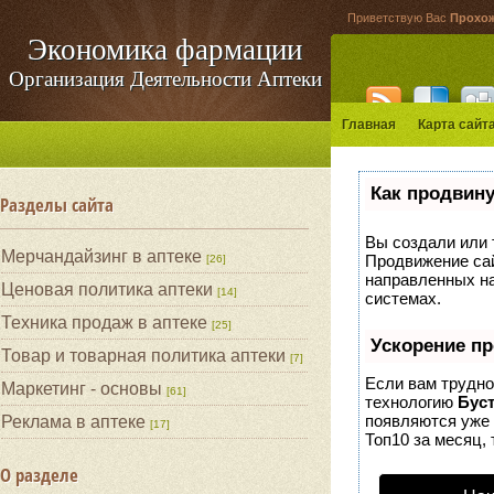
Приветствую Вас
Прохо
Экономика фармации
Организация Деятельности Аптеки
Главная
Карта сайт
Как продвину
Разделы сайта
Вы создали или т
Мерчандайзинг в аптеке
Продвижение сай
[26]
направленных на
Ценовая политика аптеки
[14]
системах.
Техника продаж в аптеке
[25]
Ускорение п
Товар и товарная политика аптеки
[7]
Если вам трудно
Маркетинг - основы
[61]
технологию
Бус
появляются уже 
Реклама в аптеке
[17]
Топ10 за месяц, 
О разделе