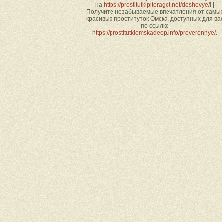
на
https://prostitutkipiteraget.net/deshevye/
! |
Получите незабываемые впечатления от самы
красивых проституток Омска, доступных для ва
по ссылке
https://prostitutkiomskadeep.info/proverennye/
.