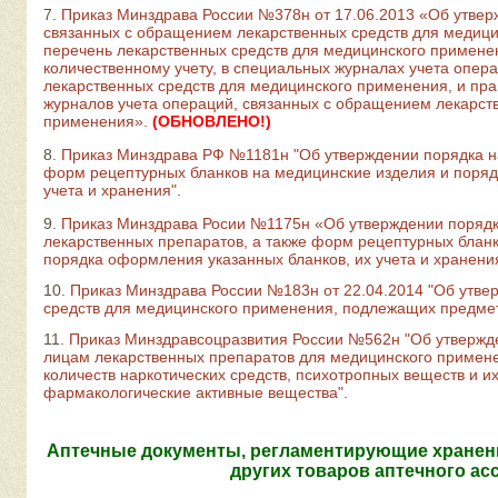
7.
Приказ Минздрава России №378н от 17.06.2013 «Об утвер
связанных с обращением лекарственных средств для медици
перечень лекарственных средств для медицинского примен
количественному учету, в специальных журналах учета опер
лекарственных средств для медицинского применения, и пр
журналов учета операций, связанных с обращением лекарст
применения».
(ОБНОВЛЕНО!)
8.
Приказ Минздрава РФ №1181н "Об утверждении порядка н
форм рецептурных бланков на медицинские изделия и поряд
учета и хранения"
.
9.
Приказ Минздрава Росии №1175н «Об утверждении порядк
лекарственных препаратов, а также форм рецептурных блан
порядка оформления указанных бланков, их учета и хранени
10.
Приказ Минздрава России №183н от 22.04.2014 "Об утве
средств для медицинского применения, подлежащих предмет
11.
Приказ Минздравсоцразвития России №562н "Об утвержд
лицам лекарственных препаратов для медицинского примен
количеств наркотических средств, психотропных веществ и и
фармакологические активные вещества".
Аптечные документы, регламентирующие хранени
других товаров аптечного ас