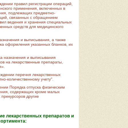
ждении правил регистрации операций,
нского применения, включенных в
ения, подлежащих предметно-
аций, связанных с обращением
авил ведения и хранения специальных
венных средств для медицинского
азначения и выписывания, а также
ка оформления указанных бланков, их
а назначения и выписывания
ков на лекарственные препараты,
я»
.
рждении перечня лекарственных
но-количественному учету".
ении Порядка отпуска физическим
ения, содержащих кроме малых
х прекурсоров другие
е лекарственных препаратов и
сортимента: