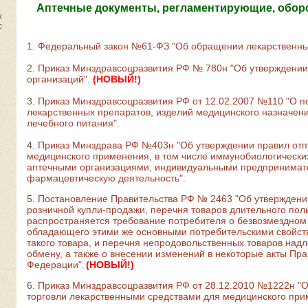
Аптечные документы, регламентирующие, оборо
х
с
1.
Федеральный закон №61-ФЗ "Об обращении лекарственных 
2.
Приказ Минздравсоцразвития РФ № 780н "Об утверждении
организаций".
(НОВЫЙ!)
3.
Приказ Минздравсоцразвития РФ от 12.02.2007 №110 "О п
лекарственных препаратов, изделий медицинского назначен
лечебного питания".
4.
Приказ Минздрава РФ №403н "Об утверждении правил отп
медицинского применения, в том числе иммунобиологически
аптечными организациями, индивидуальными предпринима
фармацевтическую деятельность".
5.
Постановление Правительства РФ № 2463 "Об утверждени
розничной купли-продажи, перечня товаров длительного пол
распространяется требование потребителя о безвозмездном
обладающего этими же основными потребительскими свойст
такого товара, и перечня непродовольственных товаров над
обмену, а также о внесении изменений в некоторые акты Пра
Федерации"
(НОВЫЙ!)
.
6.
Приказ Минздравсоцразвития РФ от 28.12.2010 №1222н "
торговли лекарственными средствами для медицинского при