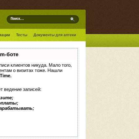
мации
Тесты
Документы для аптеки
am-боте
аписи клиентов никуда. Мало того,
иентам о визитах тоже. Нашли
tTime.
т ведение записей:
изите;
доплаты;
зарабатывать;