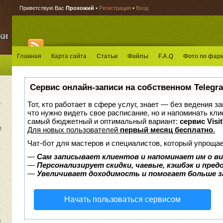
Приветствую Вас
Прохожий
•
Регистрация
•
Вход
ки
Главная
Карта сайта
Статьи
Файлы
F.A.Q
Фото по фар
Сервис онлайн-записи на собственном Telegr
Тот, кто работает в сфере услуг, знает — без ведения з
что нужно видеть свое расписание, но и напоминать кл
самый бюджетный и оптимальный вариант:
сервис Visi
и
Для новых пользователей
первый месяц бесплатно
.
Чат-бот для мастеров и специалистов, который упрощае
—
Сам записывает клиентов и напоминает им о в
—
Персонализирует скидки, чаевые, кэшбэк и пре
—
Увеличивает доходимость и помогает больше 
Начать пользоваться сервисом
е