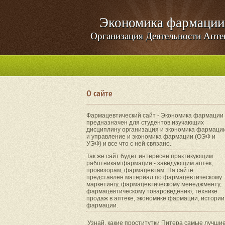
Экономика фармации
Организация Деятельности Апте
О сайте
Фармацевтический сайт - Экономика фармации
предназначен для студентов изучающих
дисциплину организация и экономика фармаци
и управление и экономика фармации (ОЭФ и
УЭФ) и все что с ней связано.
Так же сайт будет интересен практикующим
работникам фармации - заведующим аптек,
провизорам, фармацевтам. На сайте
представлен материал по фармацевтическому
маркетингу, фармацевтическому менеджменту,
фармацевтическому товароведению, технике
продаж в аптеке, экономике фармации, истории
фармации.
Узнай, какие проститутки Питера самые лучши