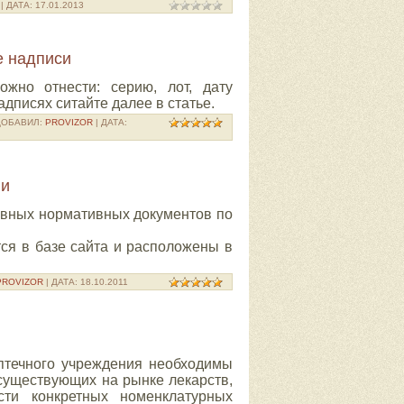
| ДАТА:
17.01.2013
е надписи
можно отнести:
серию, лот, дату
дписях ситайте далее в статье.
 ДОБАВИЛ:
PROVIZOR
| ДАТА:
ии
вных нормативных документов по
я в базе сайта и расположены в
PROVIZOR
| ДАТА:
18.10.2011
аптечного учреждения необходимы
суще­ствующих на рынке лекарств,
сти конкретных номен­клатурных