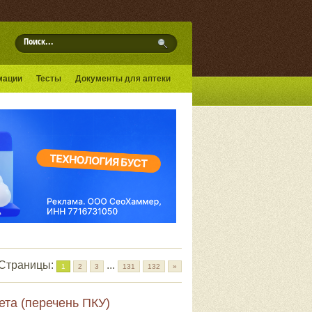
мации
Тесты
Документы для аптеки
Страницы
:
...
1
2
3
131
132
»
ета (перечень ПКУ)