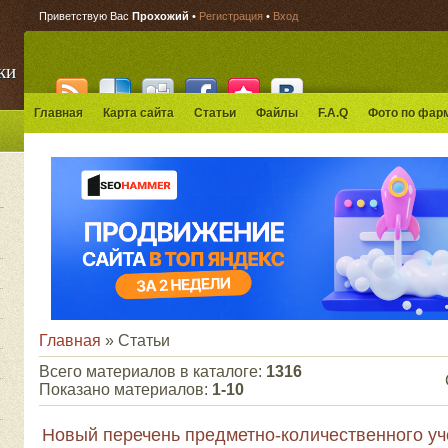
Приветствую Вас
Прохожий
•
Регистрация
•
Вход
ки
Главная
Карта сайта
Статьи
Файлы
F.A.Q
Фото по фар
Главная
»
Статьи
Всего материалов в каталоге
:
1316
Показано материалов
:
1-10
Новый перечень предметно-количественного уч