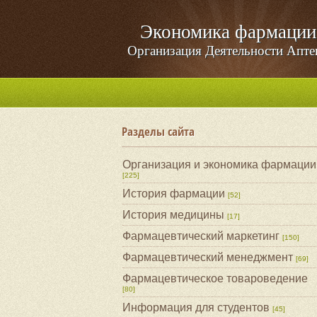
Экономика фармации
Организация Деятельности Апте
Разделы сайта
Организация и экономика фармации
[225]
История фармации
[52]
История медицины
[17]
Фармацевтический маркетинг
[150]
Фармацевтический менеджмент
[69]
Фармацевтическое товароведение
[80]
Информация для студентов
[45]