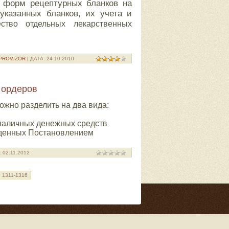
е форм рецептурных бланков на
указанных бланков, их учета и
ество отдельных лекарственных
PROVIZOR
| ДАТА:
24.10.2010
 ордеров
можно разделить на
два вида:
 наличных денежных
средств
жденных Постанов
лением
:
02.11.2012
1311-1316