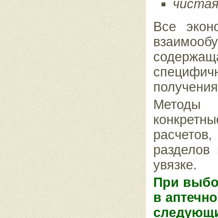
чистая
Все экон
взаимоо
содержа
специфич
получения
Методы 
конкретн
расчетов,
разделов 
увязке.
При выбо
в аптечн
следующи