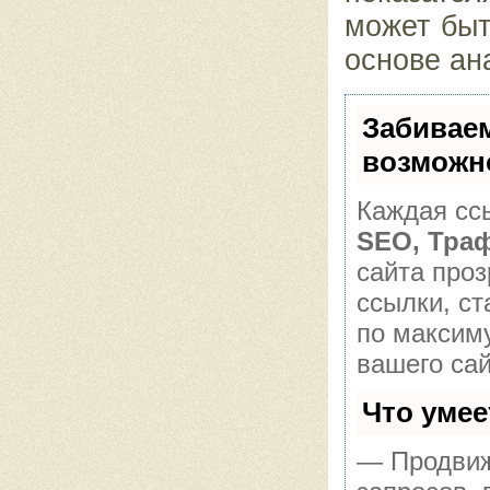
может быт
основе ан
Забивае
возможн
Каждая ссы
SEO, Тра
сайта про
ссылки, ст
по максим
вашего сай
Что уме
— Продвиж