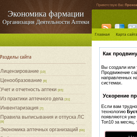
Приветствую Вас
Прохо
Экономика фармации
Организация Деятельности Аптеки
Главная
Карта сайт
Как продвину
Разделы сайта
Вы создали или т
Лицензирование
Продвижение сай
[10]
направленных на
Ценообразование
[8]
системах.
Учет и отчетность аптеки
[65]
Ускорение п
Из практики аптечного дела
[31]
Если вам трудно
Инвентаризация
[7]
технологию
Бус
появляются уже 
Правила выписывания и отпуска ЛС
Топ10 за месяц, 
[9]
Экономика аптечных организаций
[66]