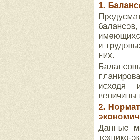
1. Балан
Предусма
балансов
имеющихся
и трудовы
них.
Баланс
планирова
исходя и
величины 
2. Норма
экономич
Данные м
технико