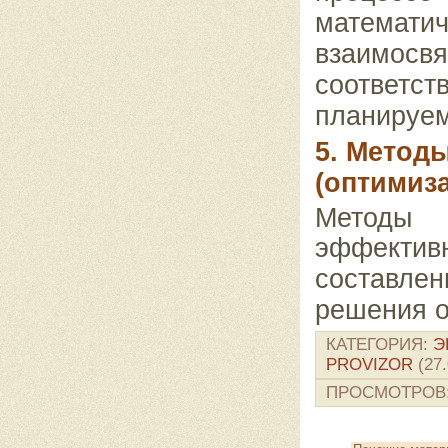
математи
взаимо
соответ
планируем
5. Метод
(оптимиз
Мет
эффекти
составле
решения о
КАТЕГОРИЯ
:
Э
PROVIZOR
(27.
ПРОСМОТРОВ