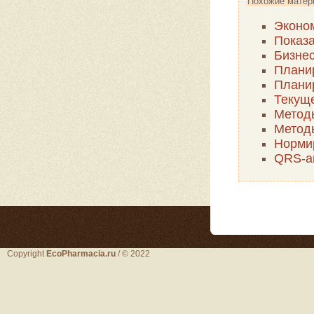
Похожие матер
Эконо
Показа
Бизнес
Плани
Плани
Текущ
Метод
Метод
Нормир
QRS-ан
Copyright
EcoPharmacia.ru
/ © 2022