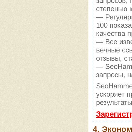
запросов,
степенью 
— Регуляр
100 показ
качества п
— Все изв
вечные сс
отзывы, ст
— SeoHamme
запросы, н
SeoHammer
ускоряет п
результаты
Зарегист
4. Эконо