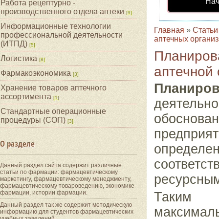
Нач
Работа рецептурно -
производственного отдела аптеки
[9]
Информационные технологии
Главная
»
Статьи
профессиональной деятельности
аптечных органи
(ИТПД)
[5]
Планиров
Логистика
[8]
аптечной 
Фармакоэкономика
[3]
Планиров
Хранение товаров аптечного
ассортимента
[1]
деятельн
Стандартные операционные
обоснова
процедуры (СОП)
[3]
предпри
О разделе
опреде
соответс
Данный раздел сайта содержит различные
статьи по фармации: фармацевтическому
ресурсным
маркетингу, фармацевтическому менеджменту,
фармацевтическому товароведению, экономике
фармации, истории фармации.
Таким о
Данный раздел так же содержит методическую
максимал
информацию для студентов фармацевтических
учебных заведений.