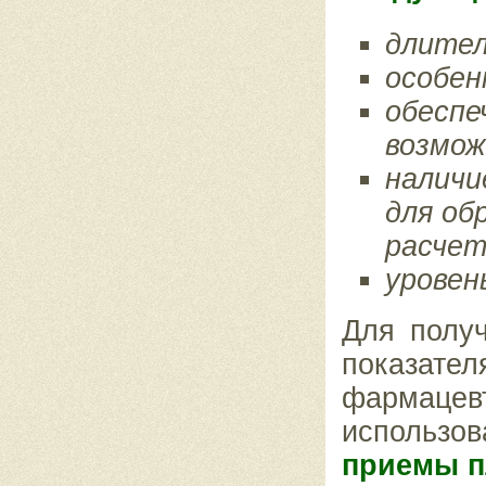
длител
особен
обеспе
возмож
наличи
для об
расчет
уровен
Для полу
показат
фармацевт
использо
приемы п