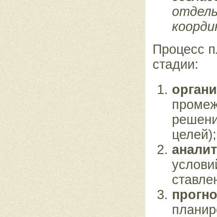
отдель
коорди
Процесс п
стадии:
орган
промеж
решени
целей);
аналит
услови
ставле
прогно
планир