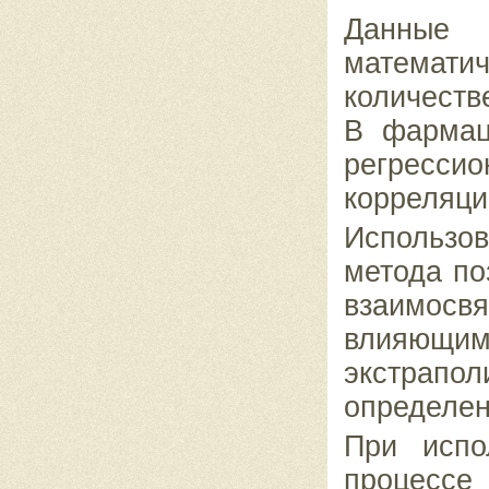
Данные 
математ
количеств
В фармац
регресс
корреляци
Использо
метода по
взаимосв
влияющ
экстра
определен
При испо
процесс