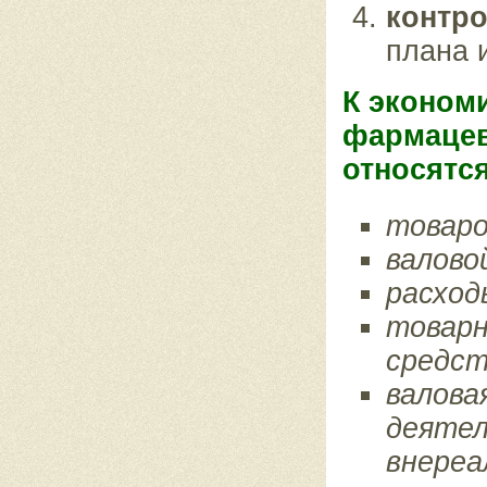
контр
плана и
К эконом
фармацев
относятся
товаро
валово
расход
товарн
средст
валова
деятел
внереа