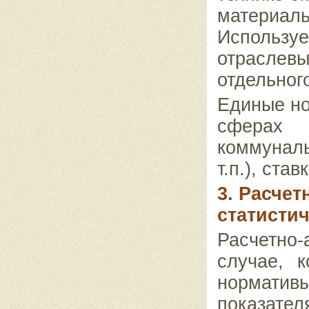
матери
Используе
отраслев
отдельног
Единые но
сферах 
коммуналь
т.п.), ста
3. Расчет
статисти
Расчетно
случае, к
норматив
показате