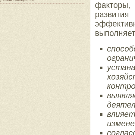
факторы,
развити
эффектив
выполняет
способ
ограни
устана
хозяйс
контро
выявля
деятел
влияет
измене
соглас