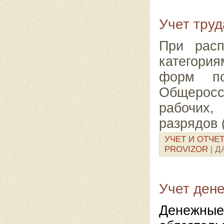
Учет труд
При расп
категори
форм по
Общерос
рабочих
разрядов 
УЧЕТ И ОТЧЕ
PROVIZOR
| Д
Учет дене
Денежные