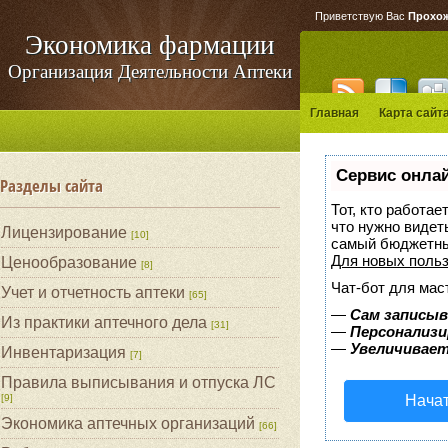
Приветствую Вас
Прохо
Экономика фармации
Организация Деятельности Аптеки
Главная
Карта сайт
Сервис онлай
Разделы сайта
Тот, кто работае
что нужно видет
Лицензирование
[10]
самый бюджетны
Для новых поль
Ценообразование
[8]
Чат-бот для мас
Учет и отчетность аптеки
[65]
—
Сам записыв
Из практики аптечного дела
[31]
—
Персонализи
—
Увеличивает
Инвентаризация
[7]
Правила выписывания и отпуска ЛС
[9]
Начат
Экономика аптечных организаций
[66]