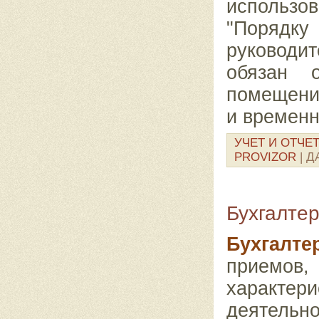
использ
"Поряд
руководи
обязан 
помещени
и временн
УЧЕТ И ОТЧЕ
PROVIZOR
| Д
Бухгалтер
Бухгалт
приемов,
характе
деятельно