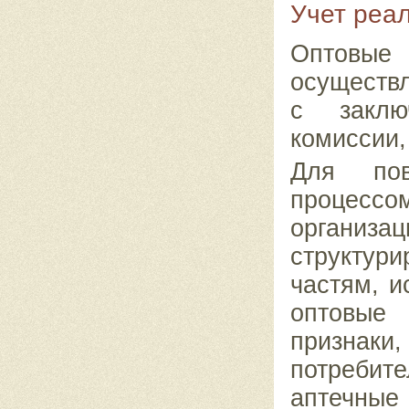
Учет реа
Оптовые
осуществл
с заклю
комиссии, 
Для пов
процессом
организ
структур
частям, и
оптовые 
признак
потреби
аптечные 