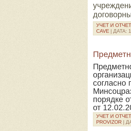
учрежден
договорны
УЧЕТ И ОТЧЕ
CAVE
| ДАТА:
1
Предметн
Предметно
организац
согласно 
Минсоцраз
порядке о
от 12.02.
УЧЕТ И ОТЧЕ
PROVIZOR
| Д