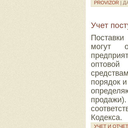
PROVIZOR
| Д
Учет пост
Поставки
могут о
предприя
оптово
средствам
порядок и
определ
продажи)
соответ
Кодекса.
УЧЕТ И ОТЧЕ