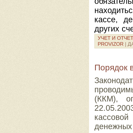
обязате
находитьс
кассе, д
других сче
УЧЕТ И ОТЧЕ
PROVIZOR
| Д
Порядок 
Законода
проводим
(ККМ), о
22.05.20
кассовой
денежны