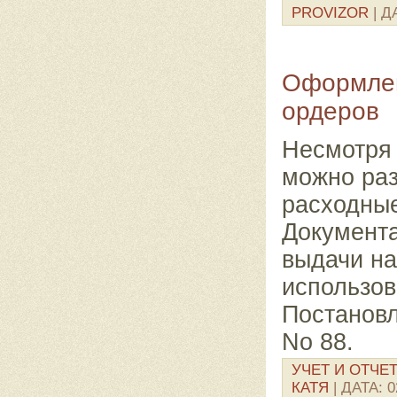
PROVIZOR
| Д
Оформлен
ордеров
Несмотря 
можно ра
расходны
Документ
выдачи н
использо
Постанов
No 88.
УЧЕТ И ОТЧЕ
КАТЯ
| ДАТА:
0