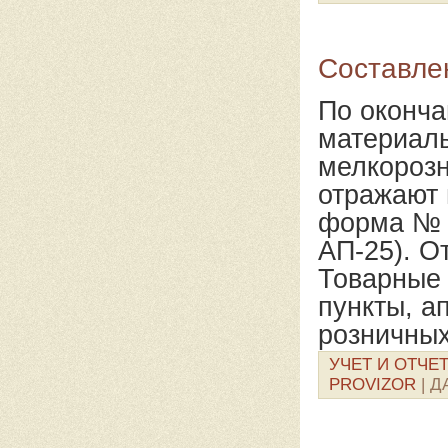
Составлен
По оконча
материаль
мелкорозн
отражают 
форма № 
АП-25). О
Товарные 
пункты, а
розничных
УЧЕТ И ОТЧЕ
PROVIZOR
| Д