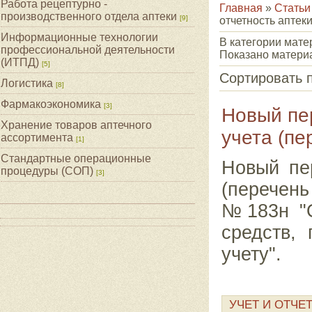
Работа рецептурно -
Главная
»
Статьи
производственного отдела аптеки
[9]
отчетность аптек
Информационные технологии
В категории мат
профессиональной деятельности
Показано матери
(ИТПД)
[5]
Сортировать 
Логистика
[8]
Фармакоэкономика
[3]
Новый пе
Хранение товаров аптечного
учета (пе
ассортимента
[1]
Стандартные операционные
Новый пер
процедуры (СОП)
[3]
(перечень
№183н "О
средств,
учету".
УЧЕТ И ОТЧЕ