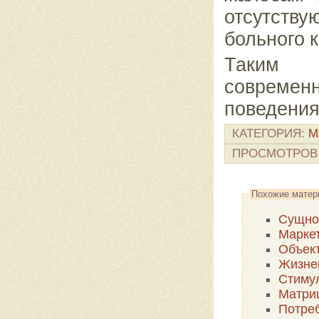
отсутст
больного 
Таким
современ
поведени
КАТЕГОРИЯ
:
М
ПРОСМОТРОВ
Похожие матер
Сущнос
Маркет
Объек
Жизне
Стимул
Потреб