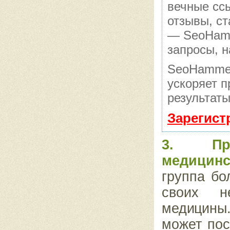
вечные сс
отзывы, ст
— SeoHamme
запросы, н
SeoHammer
ускоряет п
результаты
Зарегист
3. При
медицинс
группа б
своих 
медицины.
может по