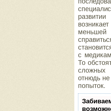
последо
специали
развитии
возникае
меньшей
справить
становитс
с медикам
То обстоя
сложных 
отнюдь н
попыток.
Забивае
возможн