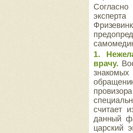
Согласно
экспер­т
Фризеви
предопр
самомедик
1. Нежел
врачу.
Вос
знакомы
обращени
провизора
специальн
считает 
данный фа
царский э