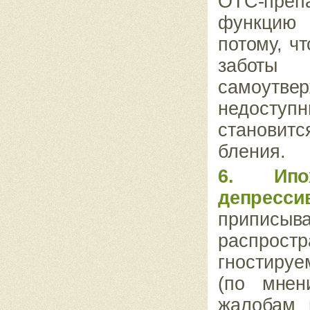
ОТС-
преп
функцию
потому, чт
забот
самоутвер
недоступ
становитс
бления.
6. Ипо
депресс
приписыва
распрост
гностируе
(по
мнен
жалобам