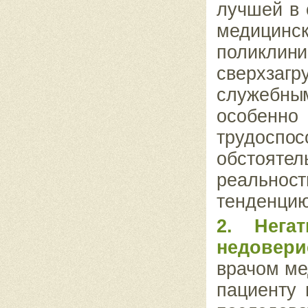
лучшей в 
медицин­
с
поликли
сверхзаг
служебны
особенн
трудосп
обстоятел
реальност
тенденцию
2. Нега
недовери
врачом ме
пациенту