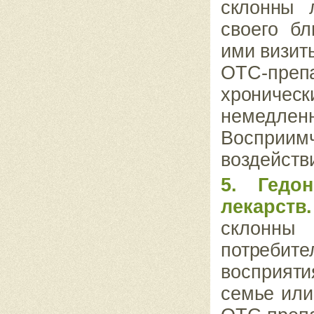
склонны 
своего бл
ими визит
ОТС-преп
хрониче
немедле
Восприи
воздейств
5. Гедо
лекарств
склонн
потребит
восприят
семье или