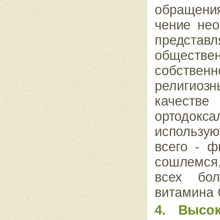
обращения
чение не
пред­
ста
обществе
собствен
религиозн
качеств
ортодок
использу
всего - ф
сошлемся,
всех бол
витамина С
4. Высок