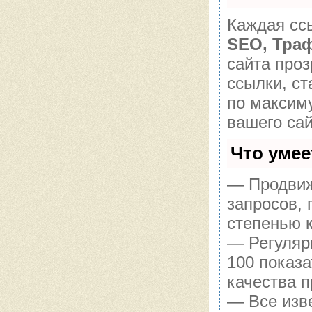
Каждая ссы
SEO, Тра
сайта про
ссылки, ст
по максим
вашего сай
Что уме
— Продвиж
запросов,
степенью 
— Регуляр
100 показ
качества п
— Все изв