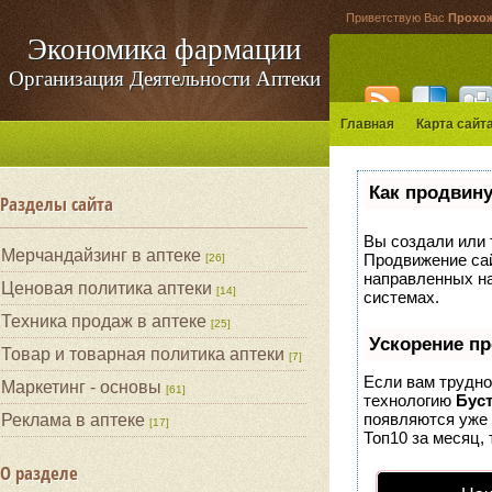
Приветствую Вас
Прохо
Экономика фармации
Организация Деятельности Аптеки
Главная
Карта сайт
Как продвину
Разделы сайта
Вы создали или т
Мерчандайзинг в аптеке
Продвижение сай
[26]
направленных на
Ценовая политика аптеки
[14]
системах.
Техника продаж в аптеке
[25]
Ускорение п
Товар и товарная политика аптеки
[7]
Если вам трудно
Маркетинг - основы
[61]
технологию
Бус
появляются уже 
Реклама в аптеке
[17]
Топ10 за месяц, 
О разделе