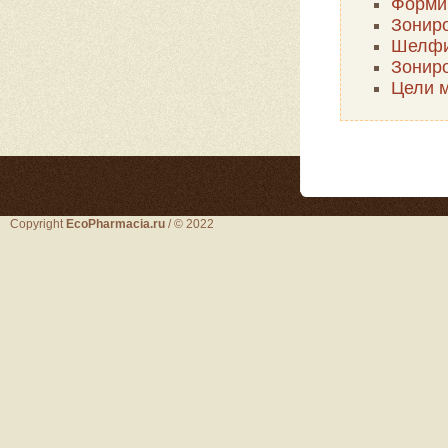
Формир
Зонир
Шелфин
Зониро
Цели м
Copyright
EcoPharmacia.ru
/ © 2022