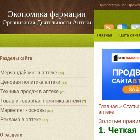
Приветствую Вас
Прохо
Экономика фармации
Организация Деятельности Аптеки
Главная
Карта сайт
Разделы сайта
Мерчандайзинг в аптеке
[26]
Ценовая политика аптеки
[14]
Техника продаж в аптеке
[25]
Товар и товарная политика аптеки
[7]
Главная
»
Статьи
Маркетинг - основы
[61]
аптеке
Реклама в аптеке
Золотые прави
[17]
1. Четка
О разделе