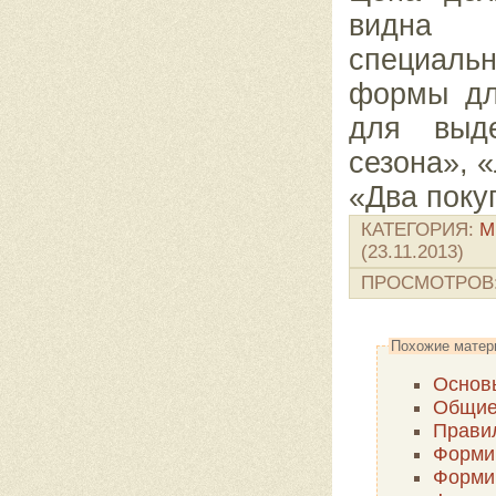
видна п
специаль
формы дл
для выде
сезона», 
«Два поку
КАТЕГОРИЯ
:
М
(23.11.2013)
ПРОСМОТРОВ
Похожие матер
Основы
Общие 
Прави
Формир
Формир