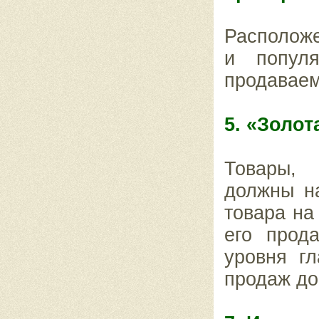
Расположе
и популя
продавае
5. «Золот
Товары,
должны н
товара на
его прод
уровня гл
продаж до