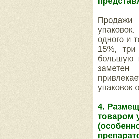
представ
Продажи
упаковок.
одного и 
15%, три
большую 
замете
привлека
упаковок о
4. Разме
товаром 
(особенн
препарат