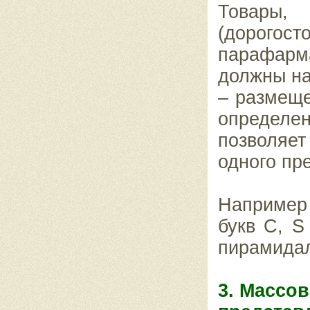
Товары,
(дорог
парафарм
должны на
– размеще
определ
позволяет
одного пр
Например
букв C, S
пирамидал
3. Массо