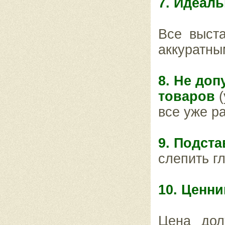
7. Идеаль
Все выст
аккуратны
8. Не до
товаров
все уже р
9. Подст
слепить г
10. Ценни
Цена дол