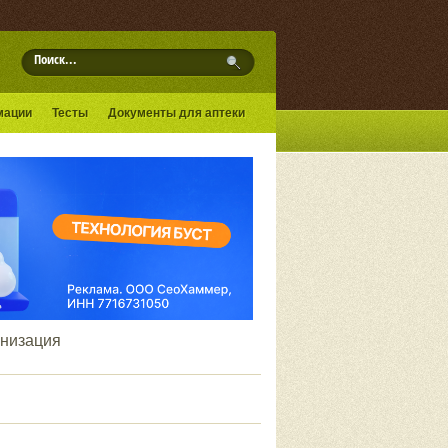
мации
Тесты
Документы для аптеки
низация