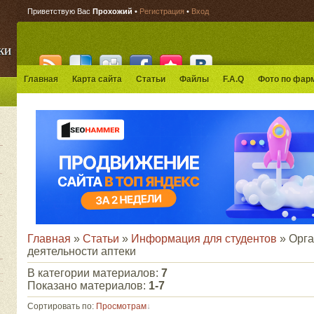
Приветствую Вас
Прохожий
•
Регистрация
•
Вход
ки
Главная
Карта сайта
Статьи
Файлы
F.A.Q
Фото по фар
Главная
»
Статьи
»
Информация для студентов
» Орга
деятельности аптеки
В категории материалов
:
7
Показано материалов
:
1-7
Сортировать по
:
Просмотрам