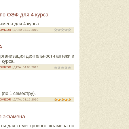
по ОЭФ для 4 курса
амена для 4 курса.
OVIZOR
| ДАТА:
02.12.2010
А
рганизация деятельности аптеки и
 курса.
OVIZOR
| ДАТА:
04.04.2013
(по 1 семестру).
OVIZOR
| ДАТА:
03.12.2010
о экзамена
нты для семестрового экзамена по