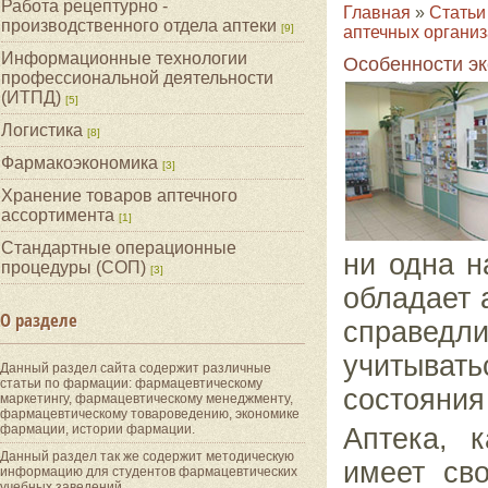
Работа рецептурно -
Главная
»
Статьи
производственного отдела аптеки
[9]
аптечных органи
Информационные технологии
Особенности эк
профессиональной деятельности
(ИТПД)
[5]
Логистика
[8]
Фармакоэкономика
[3]
Хранение товаров аптечного
ассортимента
[1]
Стандартные операционные
ни одна н
процедуры (СОП)
[3]
об
ладает 
О разделе
справедл
учитыват
Данный раздел сайта содержит различные
статьи по фармации: фармацевтическому
состояния
маркетингу, фармацевтическому менеджменту,
фармацевтическому товароведению, экономике
фармации, истории фармации.
Аптека, 
Данный раздел так же содержит методическую
имеет св
информацию для студентов фармацевтических
учебных заведений.