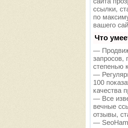
сайта про
ссылки, ст
по максим
вашего сай
Что уме
— Продвиж
запросов,
степенью 
— Регуляр
100 показ
качества п
— Все изв
вечные сс
отзывы, ст
— SeoHamme