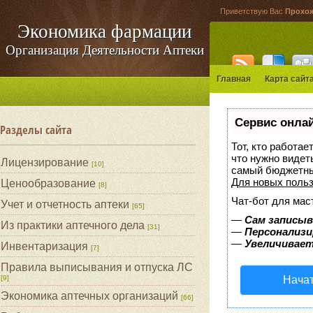
Приветствую Вас
Прохо
Экономика фармации
Организация Деятельности Аптеки
Главная
Карта сайт
Сервис онлай
Разделы сайта
Тот, кто работае
что нужно видет
Лицензирование
[10]
самый бюджетны
Для новых поль
Ценообразование
[8]
Чат-бот для мас
Учет и отчетность аптеки
[65]
—
Сам записыв
Из практики аптечного дела
[31]
—
Персонализи
—
Увеличивает
Инвентаризация
[7]
Правила выписывания и отпуска ЛС
[9]
Начат
Экономика аптечных организаций
[66]