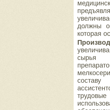
медицинс
предъявля
увеличив
должны о
которая о
Производ
увеличив
сырья д
препара
мелкосери
соста
ассистен
трудовы
использо