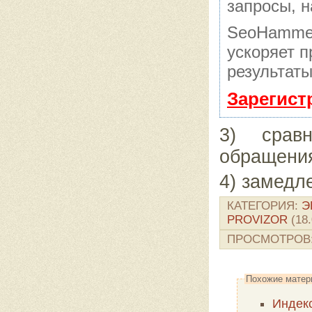
запросы, н
SeoHammer
ускоряет п
результаты
Зарегист
3) срав
обращени
4) замедл
КАТЕГОРИЯ
:
Э
PROVIZOR
(18.
ПРОСМОТРОВ
Похожие матер
Индек