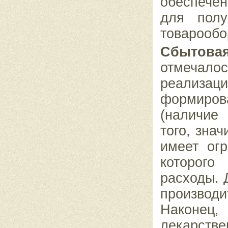
обеспече
для по
л
товарообо
Сбытова
отмечало
реализ
формиров
(наличие
того, зна
имеет
ог
которог
расходы. 
про
извод
Наконец,
лекарс