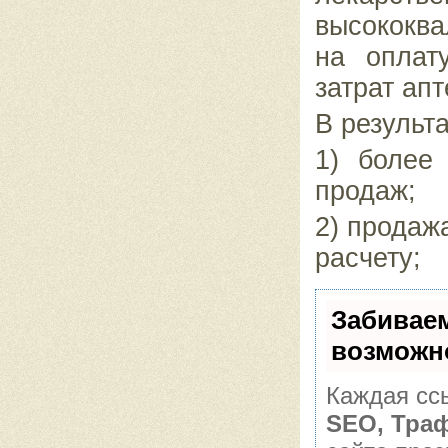
высококва
на оплат
затрат апт
В результ
1) более
продаж;
2) продаж
расчету;
Забивае
возможн
Каждая ссы
SEO, Тра