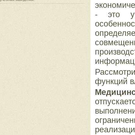
экономиче
- это уч
осо
бенно
определяе
совмещен
произ
вод
информац
Рассмот
функций в
Медицинс
отпуска
выполнен
огра
ниче
реализац