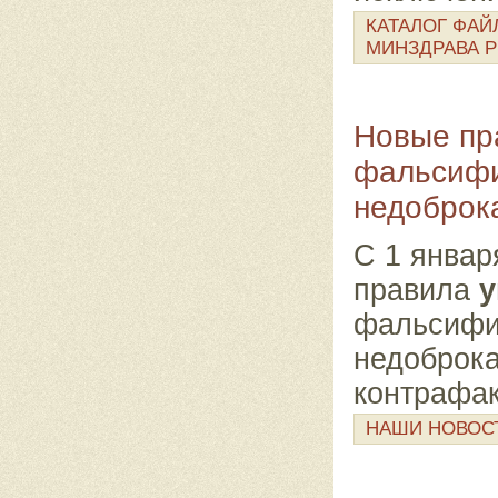
КАТАЛОГ ФАЙ
МИНЗДРАВА 
Новые п
фальсифи
недоброк
С 1 январ
правила
у
фальсифи
недоброка
контрафак
НАШИ НОВОС