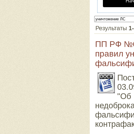
Нач
Результаты
1
ПП РФ №6
правил у
фальсифи
Пос
03.0
"Об
недоброк
фальсифи
контрафак
...