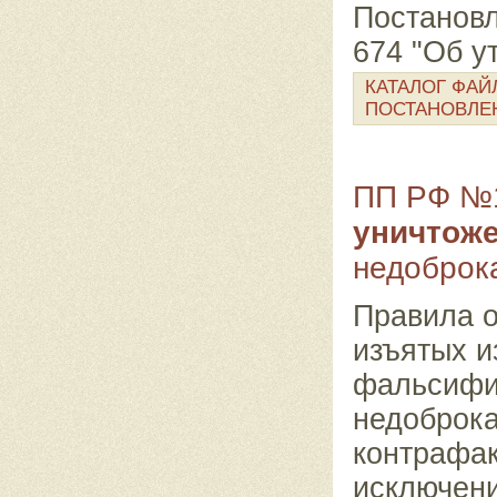
Постановл
674 "Об 
КАТАЛОГ ФАЙ
ПОСТАНОВЛЕ
ПП РФ №1
уничтож
недоброк
Правила 
изъятых и
фальсифи
недоброка
контрафак
исключени