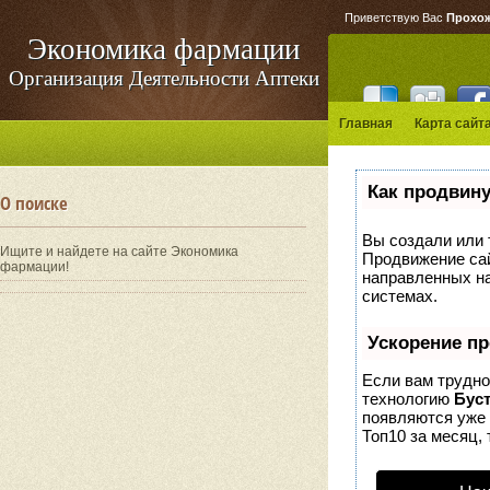
Приветствую Вас
Прохо
Экономика фармации
Организация Деятельности Аптеки
Главная
Карта сайт
Как продвину
О поиске
Вы создали или т
Ищите и найдете на сайте Экономика
Продвижение сай
фармации!
направленных на
системах.
Ускорение п
Если вам трудно
технологию
Бус
появляются уже 
Топ10 за месяц, 