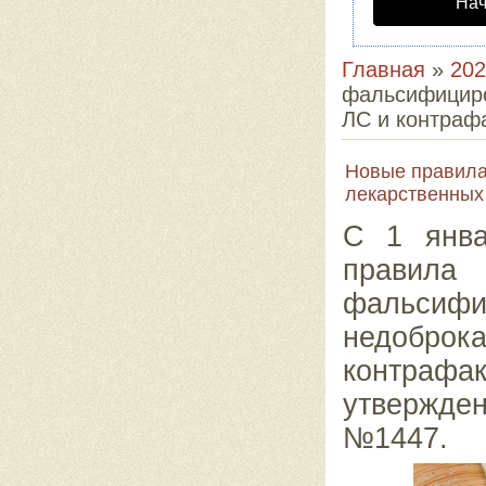
Нач
Главная
»
202
фальсифициро
ЛС и контраф
Новые правила
лекарственных
С 1 янва
прави
фальсифи
недоброк
контраф
утвержде
№1447.