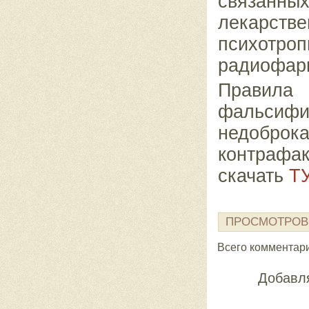
связанн
лекарст
психотр
радиофарм
Прави
фальсифи
недоброк
контрафа
скачать
Т
ПРОСМОТРОВ
Всего комментар
Добавля