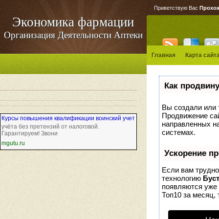
Приветствую Вас
Прохо
Экономика фармации
Организация Деятельности Аптеки
Главная
Карта сайт
Как продвину
Вы создали или т
Продвижение сай
Курсы повышения квалификации воинский учет
направленных на
учёта без претензий от налоговой.
системах.
Гарантируем! Звони
mgutu.ru
Ускорение п
Если вам трудно
технологию
Бус
появляются уже 
Топ10 за месяц, 