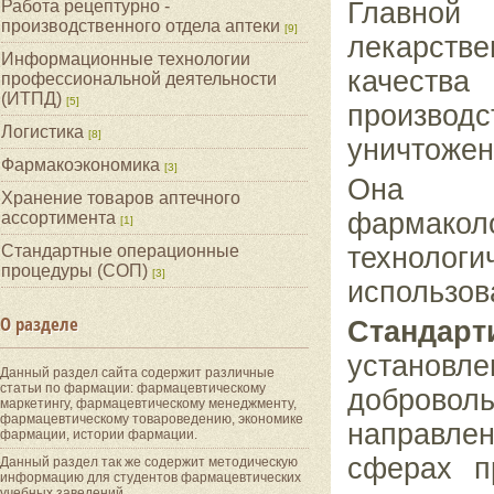
Главной
Работа рецептурно -
производственного отдела аптеки
[9]
лекарст
Информационные технологии
качеств
профессиональной деятельности
(ИТПД)
[5]
производ
Логистика
[8]
уничтожени
Фармакоэкономика
[3]
Она н
Хранение товаров аптечного
фармак
ассортимента
[1]
технолог
Стандартные операционные
процедуры (СОП)
[3]
использов
О разделе
Стандарт
установле
Данный раздел сайта содержит различные
статьи по фармации: фармацевтическому
добровол
маркетингу, фармацевтическому менеджменту,
фармацевтическому товароведению, экономике
направле
фармации, истории фармации.
сферах п
Данный раздел так же содержит методическую
информацию для студентов фармацевтических
учебных заведений.