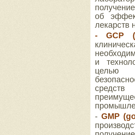
получени
об эффек
лекарств 
-
GCP
клиниче
необходим
и технол
целью х
безопас
средств
преимущес
промышлен
-
GMP
(
g
производ
получени