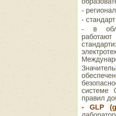
образоват
-
регионал
-
стандарт
-
в обл
работаю
станда
электр
Междунаро
Значител
обеспеч
безопасн
системе
правил до
-
GLP
(
лаборато