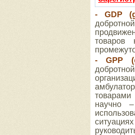
-
GDP
(
добротно
продвиж
товаров 
промежуто
-
GPP
(
добротн
организац
амбулато
товарами
научно –
использ
ситуациях
руководи