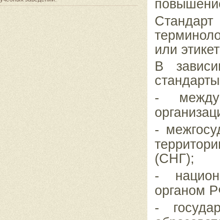
повышение
Стандар
терминол
или этике
В зависи
стандарты 
-
межд
организац
-
межгосу
территор
(СНГ);
-
нацио
органом Р
-
госуда