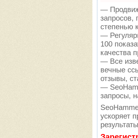
— Продвиж
запросов,
степенью 
— Регуляр
100 показ
качества п
— Все изв
вечные сс
отзывы, ст
— SeoHamme
запросы, н
SeoHammer
ускоряет п
результаты
Зарегист