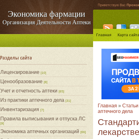
Приветствую Вас
Прохо
Экономика фармации
Организация Деятельности Аптеки
Главная
Карта сайт
Разделы сайта
Лицензирование
[10]
Ценообразование
[8]
Учет и отчетность аптеки
[65]
Из практики аптечного дела
[31]
Главная
»
Статьи
Инвентаризация
[7]
аптечного дела
Правила выписывания и отпуска ЛС
Стандарт
[9]
лекарстве
Экономика аптечных организаций
[66]