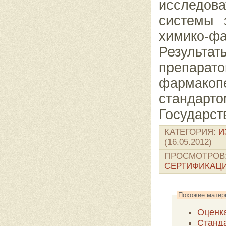
исследова
системы 
химико-
Результ
препар
фармак
стандар
Государс
КАТЕГОРИЯ
:
И
(16.05.2012)
ПРОСМОТРОВ
СЕРТИФИКАЦ
Похожие матер
Оценка
Станда