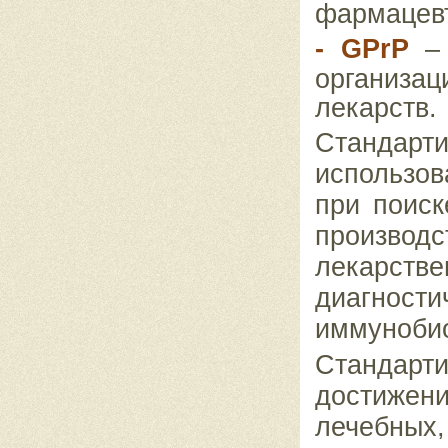
фармацевт
-
GPrP
–
организа
лекарств.
Стандарт
использо
при поиск
произв
лекарс
диагнос
иммунобио
Стандарт
достижен
лечебных,