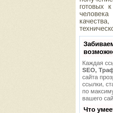
готовых 
человека
качеств
техническ
Забивае
возможн
Каждая ссы
SEO, Тра
сайта про
ссылки, ст
по максим
вашего сай
Что уме