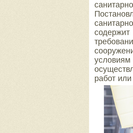
санита
Постано
санитарно
содержи
требован
сооружени
условиям 
осуществ
работ или