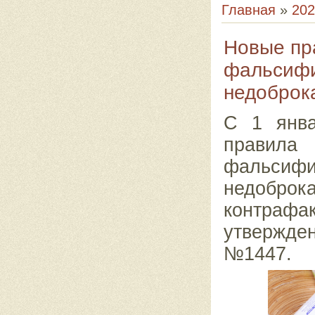
Главная
»
202
Новые пр
фальсифи
недоброк
С 1 янва
прави
фальсифи
недоброк
контраф
утвержде
№1447.