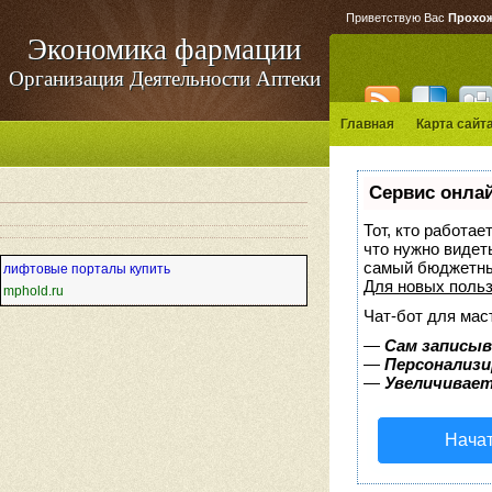
Приветствую Вас
Прохо
Экономика фармации
Организация Деятельности Аптеки
Главная
Карта сайт
Сервис онлай
Тот, кто работае
что нужно видет
самый бюджетны
лифтовые порталы купить
Для новых поль
mphold.ru
Чат-бот для мас
—
Сам записыв
—
Персонализи
—
Увеличивает
Начат