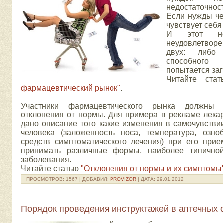
недостаточно
Если нужды че
чувствует себ
И этот нес
неудовлетвор
двух: либо 
способного 
попытается заг
Читайте ст
фармацевтический рынок"
.
Участники фармацевтического рынка должны 
отклонения от нормы. Для примера в рекламе лека
дано описание того какие изменения в самочувстви
человека (заложенность носа, температура, озн
средств симптоматического лечения) при его при
принимать различные формы, наиболее типичной
заболевания.
Читайте статью
"Отклонения от нормы и их симптомы
ПРОСМОТРОВ:
1567
|
ДОБАВИЛ:
PROVIZOR
|
ДАТА:
29.01.2012
Порядок проведения инструктажей в аптечных 