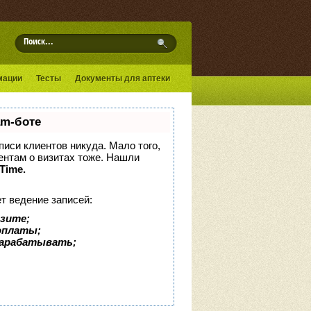
мации
Тесты
Документы для аптеки
am-боте
аписи клиентов никуда. Мало того,
иентам о визитах тоже. Нашли
tTime.
т ведение записей:
изите;
доплаты;
зарабатывать;