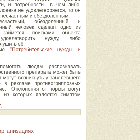
сти, и потребности в чем либо.
ловека не удовлетворяется, то он
я несчастным и обездоленным.
частный, обездоленный и
енный человек сделает одно из
займется поисками объекта
удовлетворить нужду, либо
лушить её.
атью
"Потребительские нужды и
помогать людям распознавать
рственного препарата может быть
и могут возникнуть у заболевшего
об в рекламе противогриппозных
еме. Отклонения от нормы могут
 из которых является симптом
"
.
организациях