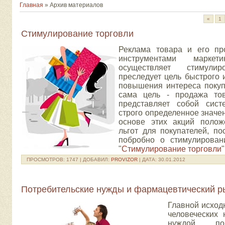
Главная
» Архив материалов
«
1
Стимулирование торговли
Реклама товара и его пр
инструментами маркет
осуществляет стимулир
преследует цель быстрого 
повышения интереса покупа
сама цель - продажа тов
представляет собой сис
строго определенное значе
основе этих акций полож
льгот для покупателей, п
побробно о стимулирован
"
Стимулирование торговли
"
ПРОСМОТРОВ:
1747
|
ДОБАВИЛ:
PROVIZOR
|
ДАТА:
30.01.2012
Потребительские нужды и фармацевтический р
Главной исход
человеческих
нуждой по