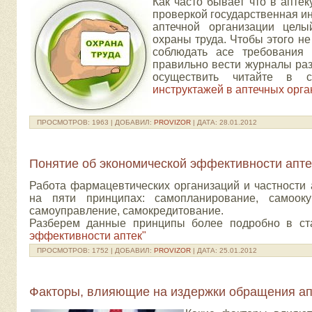
Как часто бывает что в апте
проверкой государственная ин
аптечной организации целы
охраны труда. Чтобы этого н
соблюдать асе требования 
правильно вести журналы раз
осуществить читайте в
инструктажей в аптечных орга
ПРОСМОТРОВ:
1963
|
ДОБАВИЛ:
PROVIZOR
|
ДАТА:
28.01.2012
Понятие об экономической эффективности апте
Работа фармацевтических организаций и частности 
на пяти принципах: самопланирование, самооку
самоуправление, самокредитование.
Разберем данные принципы более подробно в с
эффективности аптек"
ПРОСМОТРОВ:
1752
|
ДОБАВИЛ:
PROVIZOR
|
ДАТА:
25.01.2012
Факторы, влияющие на издержки обращения ап