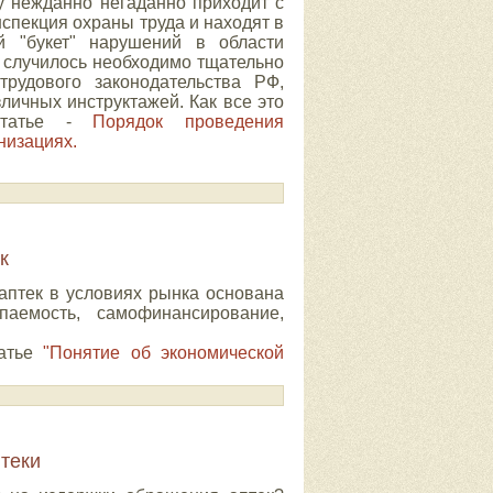
ку нежданно негаданно приходит с
спекция охраны труда и находят в
й "букет" нарушений в области
е случилось необходимо тщательно
трудового законодательства РФ,
личных инструктажей. Как все это
 статье -
Порядок проведения
низациях.
к
аптек в условиях рынка основана
паемость, самофинансирование,
татье
"Понятие об экономической
теки