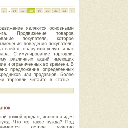
...
2
16
17
18
19
20
21
22
»
одвижение являются основными
инга. Продвижение товаров
ование покупателя, которое
изменения поведения покупателя,
телей к товару или услуге и как
ара. Стимулирование торговли,
тему различных акций имеющих
ние и ограниченных во времени. В
ено предложение определенных
осредников или продавцов. Более
ии торговли читайте в статье -
.
ынок
ной точкой продаж, является идея
 нужд. Что же такое нужда? Под
нимается острое чувство