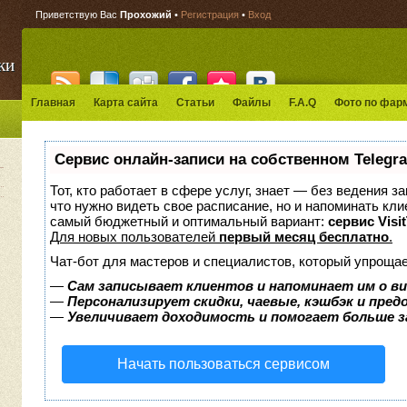
Приветствую Вас
Прохожий
•
Регистрация
•
Вход
ки
Главная
Карта сайта
Статьи
Файлы
F.A.Q
Фото по фар
Сервис онлайн-записи на собственном Telegr
Тот, кто работает в сфере услуг, знает — без ведения з
что нужно видеть свое расписание, но и напоминать кл
самый бюджетный и оптимальный вариант:
сервис Visi
Для новых пользователей
первый месяц бесплатно
.
Чат-бот для мастеров и специалистов, который упрощае
—
Сам записывает клиентов и напоминает им о в
—
Персонализирует скидки, чаевые, кэшбэк и пре
—
Увеличивает доходимость и помогает больше 
Начать пользоваться сервисом