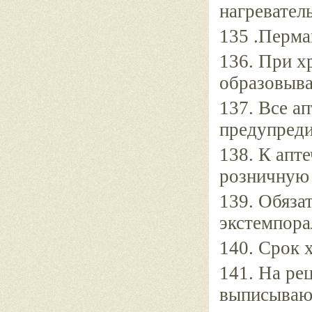
нагревател
135 .Перма
136. При х
образовыва
137. Все а
предупреди
138. К апт
розничную 
139. Обяза
экстемпора
140. Срок 
141. На ре
выписываю