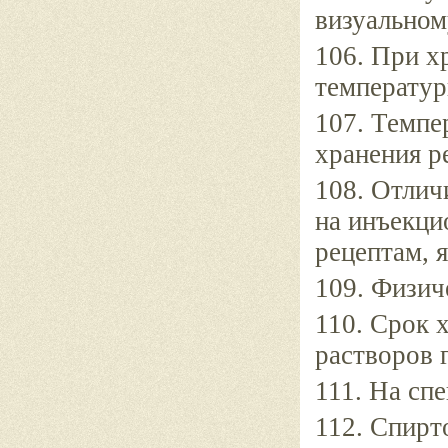
визуальном
106. При х
температур
107. Темпе
хранения р
108. Отлич
на инъекци
рецептам, я
109. Физич
110. Срок 
растворов 
111. На сп
112. Спирт