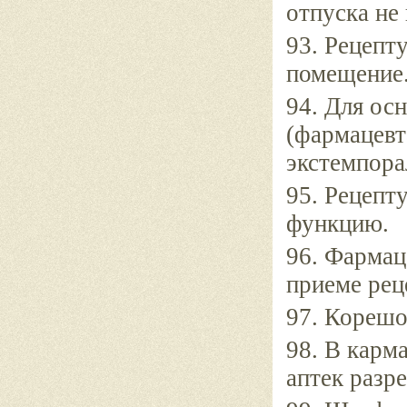
отпуска не 
93. Рецепт
помещение
94. Для ос
(фармацевт
экстемпора
95. Рецепт
функцию.
96. Фармац
приеме рец
97. Корешо
98. В карм
аптек разр