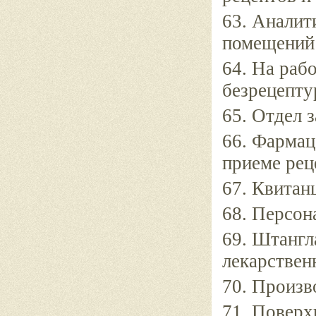
63. Аналит
помещений 
64. На раб
безрецепту
65. Отдел 
66. Фармац
приеме рец
67. Квитан
68. Персон
69. Штангл
лекарствен
70. Произв
71. Поверх