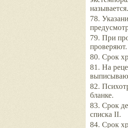
называется
78. Указан
предусмотр
79. При пр
проверяют.
80. Срок х
81. На рец
выписываю
82. Психот
бланке.
83. Срок д
списка II.
84. Срок х