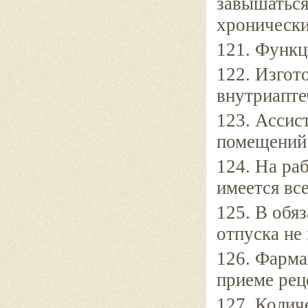
завышаться
хронически
121. Функц
122. Изгот
внутриапте
123. Ассис
помещений 
124. На ра
имеется вс
125. В обя
отпуска не 
126. Фарма
приеме рец
127. Колич