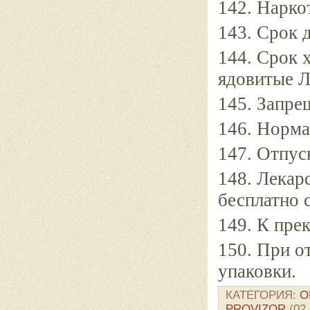
142. Нарко
143. Срок 
144. Срок 
ядовитые Л
145. Запре
146. Норма
147. Отпуск
148. Лекар
бесплатно 
149. К пре
150. При о
упаковки.
КАТЕГОРИЯ
:
О
PROVIZOR
(02.