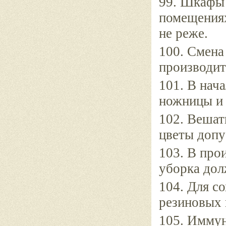
99. Шкафы 
помещениях
не реже.
100. Смена
производит
101. В нач
ножницы и 
102. Вешат
цветы допу
103. В про
уборка дол
104. Для с
резиновых 
105. Иммун