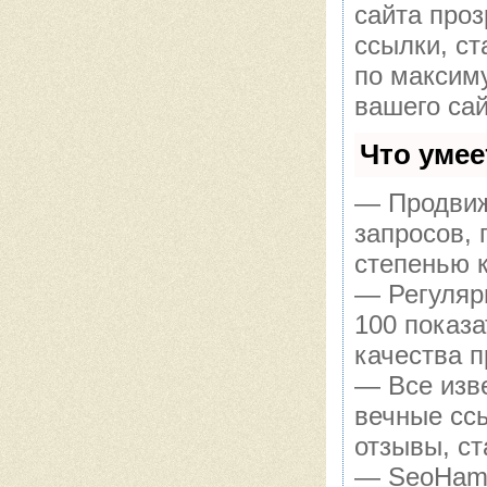
сайта про
ссылки, ст
по максим
вашего сай
Что уме
— Продвиж
запросов,
степенью 
— Регуляр
100 показ
качества п
— Все изв
вечные сс
отзывы, ст
— SeoHamme