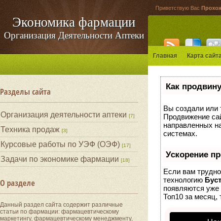
Приветствую Вас
Прохо
Экономика фармации
Организация Деятельности Аптеки
Главная
Карта сайт
Как продвину
Разделы сайта
Вы создали или т
Организация деятельности аптеки
Продвижение сай
[7]
направленных на
Техника продаж
[3]
системах.
Курсовые работы по УЭФ (ОЭФ)
[17]
Ускорение п
Задачи по экономике фармации
[18]
Если вам трудно
технологию
Бус
О разделе
появляются уже 
Топ10 за месяц, 
Данный раздел сайта содержит различные
статьи по фармации: фармацевтическому
маркетингу, фармацевтическому менеджменту,