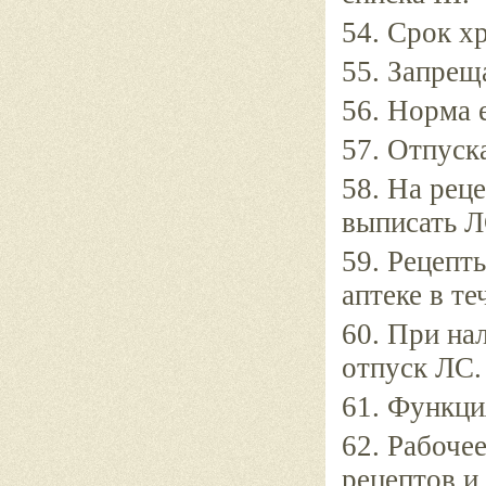
54. Срок х
55. Запрещ
56. Норма 
57. Отпуска
58. На рец
выписать Л
59. Рецепт
аптеке в те
60. При на
отпуск ЛС.
61. Функци
62. Рабоче
рецептов и 