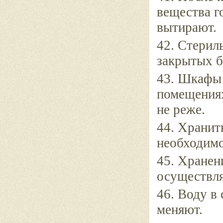
вещества г
вытирают.
42. Стерил
закрытых б
43. Шкафы 
помещениях
не реже.
44. Хранит
необходимо
45. Хранен
осуществля
46. Воду в
меняют.