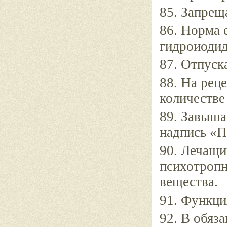
85. Запрещ
86. Норма 
гидроиодид
87. Отпуска
88. На рец
количестве 
89. Завыша
надпись «П
90. Лечащи
психотропн
вещества.
91. Функци
92. В обяз