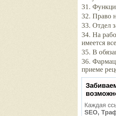
31. Функци
32. Право 
33. Отдел 
34. На раб
имеется все
35. В обяз
36. Фармац
приеме рец
Забивае
возможн
Каждая ссы
SEO, Тра