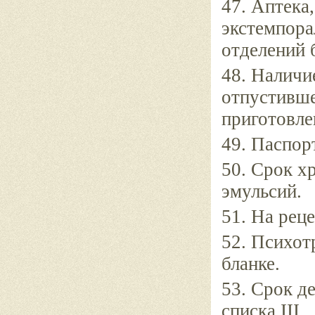
47. Аптека
экстемпора
отделений 
48. Наличи
отпустивше
приготовле
49. Паспор
50. Срок х
эмульсий.
51. На ре
52. Психот
бланке.
53. Срок д
списка III.