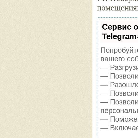
помещениях
Сервис о
Telegram
Попробуйте
вашего соб
— Разгруз
— Позволит
— Разошле
— Позволит
— Позволи
персональ
— Поможет 
— Включае