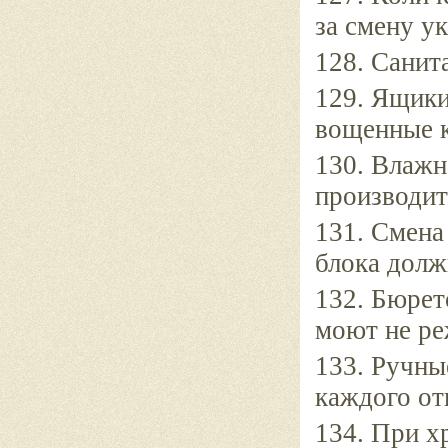
за смену ук
128. Санит
129. Ящики
вощенные к
130. Влажн
производит
131. Смена
блока долж
132. Бюрет
моют не ре
133. Ручны
каждого от
134. При х