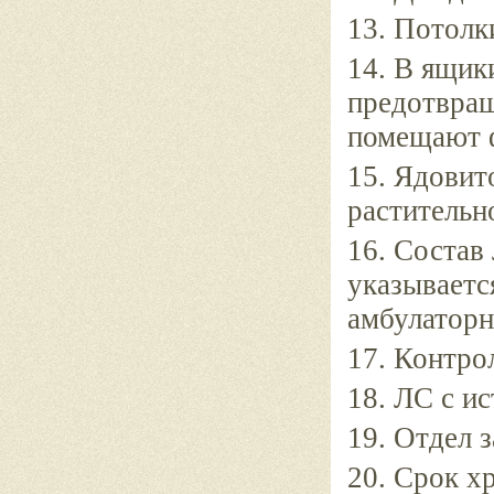
13. Потолк
14. В ящик
предотвращ
помещают ф
15. Ядовит
растительн
16. Состав
указываетс
амбулаторн
17. Контро
18. ЛС с и
19. Отдел 
20. Срок х