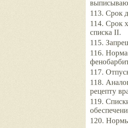
выписывают
113. Срок 
114. Срок 
списка II.
115. Запре
116. Норма
фенобарбит
117. Отпуск
118. Анало
рецепту вр
119. Списк
обеспечени
120. Нормы