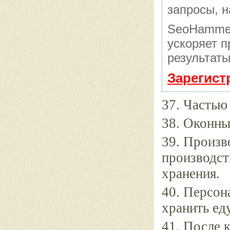
запросы, н
SeoHammer
ускоряет п
результаты
Зарегист
37. Частью
38. Оконны
39. Произв
производст
хранения.
40. Персон
хранить ед
41. После 