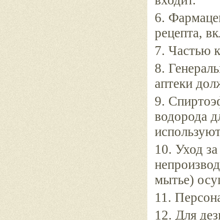
входит.
6. Фармаце
рецепта, вк
7. Частью 
8. Генерал
аптеки дол
9. Спиртоэ
водорода д
используют
10. Уход з
непроизвод
мытье) осу
11. Персон
12. Для де