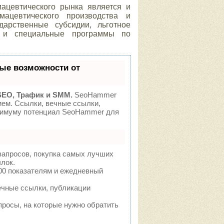
ацевтического рынка является и
ацевтического производства и
арственные субсидии, льготное
ия и специальные программы по
ые возможности от
SEO, Трафик и SMM.
SeoHammer
ием. Ссылки, вечные ссылки,
аксимуму потенциал SeoHammer для
запросов, покупка самых лучших
лок.
00 показателям и ежедневный
ечные ссылки, публикации
просы, на которые нужно обратить