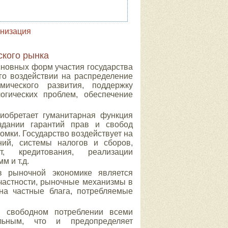
низация
ского рынка
сновных форм участия государства
го воздействии на распределение
ического развития, поддержку
огических проблем, обеспечение
иобретает гуманитарная функция
оздании гарантий прав и свобод
омки. Государство воздействует на
ний, системы налогов и сборов,
т, кредитования, реализации
м и т.д.
в рыночной экономике является
частности, рыночные механизмы в
на частные блага, потребляемые
в свободном потреблении всеми
льным, что и предопределяет