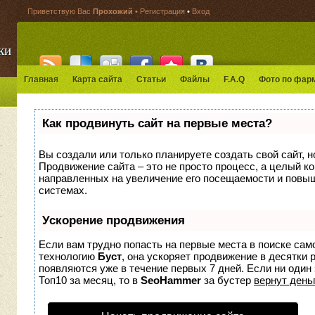
Приветствую Вас
Прохожий
•
Регистрация
•
Вход
ки
Главная
Карта сайта
Статьи
Файлы
F.A.Q
Фото по фар
Как продвинуть сайт на первые места?
Вы создали или только планируете создать свой сайт, но
Продвижение сайта – это не просто процесс, а целый к
направленных на увеличение его посещаемости и повыш
системах.
Ускорение продвижения
Если вам трудно попасть на первые места в поиске сам
технологию
Буст
, она ускоряет продвижение в десятки 
появляются уже в течение первых 7 дней. Если ни один 
Топ10 за месяц, то в
SeoHammer
за бустер
вернут деньг