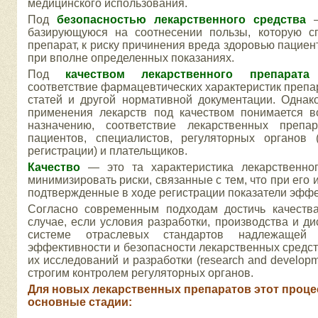
медицинского использования.
Под
безопасностью лекарственного средства
базирующуюся на соотнесении пользы, которую с
препарат, к риску причинения вреда здоровью пациен
при вполне определенных показаниях.
Под
качеством лекарственного препарата
т
соответствие фармацевтических характеристик преп
статей и другой нормативной документации. Однак
применения лекарств под качеством понимается в
назначению, соответствие лекарственных преп
пациентов, специалистов, регуляторных органов 
регистрации) и плательщиков.
Качество
— это та характеристика лекарственног
минимизировать риски, связанные с тем, что при его 
подтвержденные в ходе регистрации показатели эффе
Согласно современным подходам достичь качеств
случае, если условия разработки, производства и ди
системе отраслевых стандартов надлежащей п
эффективности и безопасности лекарственных средст
их исследований и разработки (research and develop
строгим контролем регуляторных органов.
Для новых лекарственных препаратов этот проц
основные стадии: