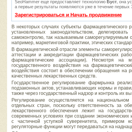
SeoHammer еще предоставляет технологию
Буст
, она у
а первые результаты появляются уже в течение первых 7
Зарегистрироваться и Начать продвижение
В некоторых случаях субъекты фармацевтического р
установленных законодательством, делегировать
самоконтролю, так называемым саморегулируемым ор
например, маркетинговой практики, этических стандарт
В фармацевтической отрасли элементы саморегулир
аттестации и аккредитации фармацевтических рабо
фармацевтические ассоциации). Несмотря на м
государственного воздействия на фармацевтически
воздействия состоит в обеспечении обращения на 
качественных лекарственных средств.
Государственное регулирование фармрынка реализ
подзаконных актов, устанавливающих нормы и прави
также через государственный надзор и контроль их в
Регулирование осуществляется на национальном 
отдельных стран, поскольку ответственность за о
лекарственного обеспечения лежит на государст
современных условиях при создании экономических 
с частичной уступкой суверенитета, примером к
регуляторные функции могут передаваться на наднац