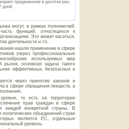
скоряет продвижение в десятки раз,
 дней.
ынка могут, в рамках полномочий,
 часть функций, относящихся к
ганизациям. Это может касаться,
ов деятельности и т.п.
ования нашли применение в сфере
тников (через профессиональные
ногообразие используемых мер
й рынок, основная задача такого
рынке эффективных, безопасных и
уется через принятие законов и
ла в сфере обращения лекарств, а
ыполнения.
уровне, то есть на территории
беспечение прав граждан в сфере
ве каждой конкретной страны. В
и политических объединений стран
оторых является ЕС, отдельные
иональный уровень.