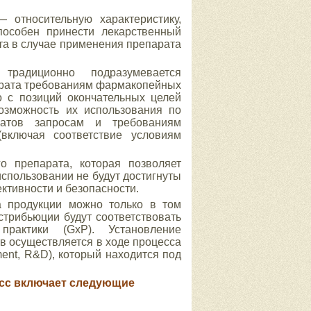
— относительную характеристику,
пособен принести лекарственный
та в случае применения препарата
радиционно подразумевается
арата требованиям фармакопейных
о с позиций окончательных целей
озможность их использования по
аратов запросам и требованиям
(включая соответствие условиям
о препарата, которая позволяет
использовании не будут достигнуты
ктивности и безопасности.
а продукции можно только в том
стрибьюции будут соответствовать
рактики (GxP). Установление
в осуществляется в ходе процесса
ment, R&D), который находится под
есс включает следующие