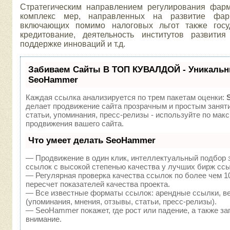
Стратегическим направлением регулирования фарм
комплекс мер, направленных на развитие фарм
включающих помимо налоговых льгот также госуд
кредитование, деятельность институтов развит
поддержке инноваций и т.д.
Забиваем Сайты В ТОП КУВАЛДОЙ - Уникальн
SeoHammer
Каждая ссылка анализируется по трем пакетам оценки:
делает продвижение сайта прозрачным и простым занят
статьи, упоминания, пресс-релизы - используйте по м
продвижения вашего сайта.
Что умеет делать SeoHammer
— Продвижение в один клик, интеллектуальный подбор 
ссылок с высокой степенью качества у лучших бирж ссы
— Регулярная проверка качества ссылок по более чем 1
пересчет показателей качества проекта.
— Все известные форматы ссылок: арендные ссылки, в
(упоминания, мнения, отзывы, статьи, пресс-релизы).
— SeoHammer покажет, где рост или падение, а также за
внимание.