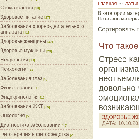
Главная
»
Статьи
Стоматология
[28]
В категории мат
Здоровое питание
[27]
Показано матери
Заболевания опорно-двигательного
Сортировать 
аппарата
[41]
Здоровье женщины
[43]
Что такое
Здоровье мужчины
[20]
Стресс ка
Неврология
[12]
организма
Психология
[11]
неотъемле
Заболевания глаз
[9]
довольно 
Физиотерапия
[10]
эмоционал
Эндокринология
[12]
возникающ
Заболевания ЖКТ
[25]
Онкология
ЗДОРОВЬЕ 
[5]
ДАТА:
10.10.20
Диагностика заболеваний
[46]
Фитотерапия и фитосредства
[21]