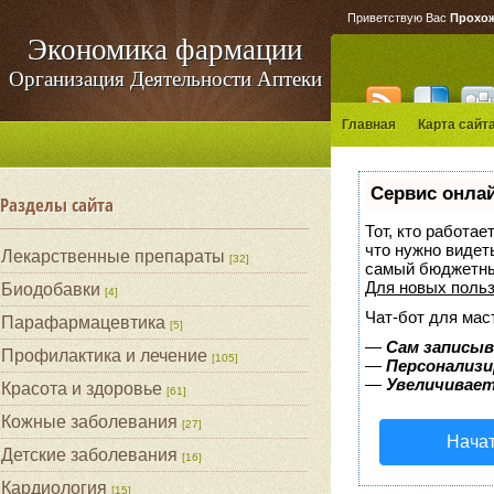
Приветствую Вас
Прохо
Экономика фармации
Организация Деятельности Аптеки
Главная
Карта сайт
Сервис онлай
Разделы сайта
Тот, кто работае
что нужно видет
Лекарственные препараты
[32]
самый бюджетны
Для новых поль
Биодобавки
[4]
Чат-бот для мас
Парафармацевтика
[5]
—
Сам записыв
Профилактика и лечение
[105]
—
Персонализи
—
Увеличивает
Красота и здоровье
[61]
Кожные заболевания
[27]
Начат
Детские заболевания
[16]
Кардиология
[15]