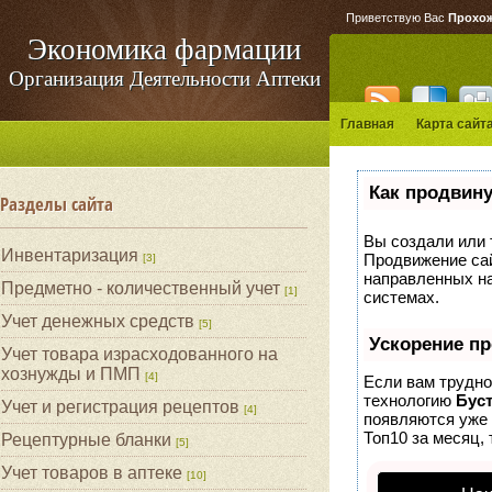
Приветствую Вас
Прохо
Экономика фармации
Организация Деятельности Аптеки
Главная
Карта сайт
Как продвину
Разделы сайта
Вы создали или т
Инвентаризация
Продвижение сай
[3]
направленных на
Предметно - количественный учет
[1]
системах.
Учет денежных средств
[5]
Ускорение п
Учет товара израсходованного на
хознужды и ПМП
[4]
Если вам трудно
технологию
Бус
Учет и регистрация рецептов
[4]
появляются уже 
Топ10 за месяц, 
Рецептурные бланки
[5]
Учет товаров в аптеке
[10]