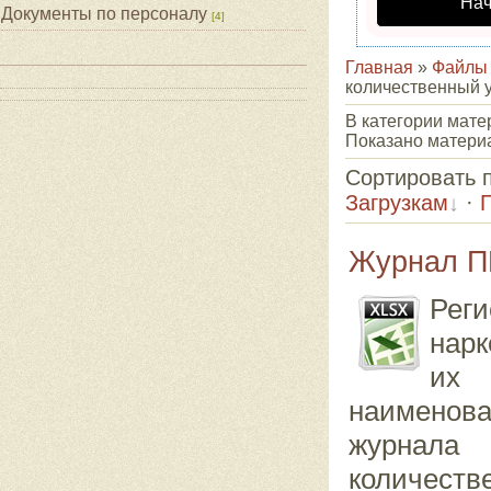
Нач
Документы по персоналу
[4]
Главная
»
Файлы
количественный 
В категории мат
Показано матери
Сортировать 
Загрузкам
·
Журнал ПК
Рег
нарк
их 
наименов
журнала 
количеств