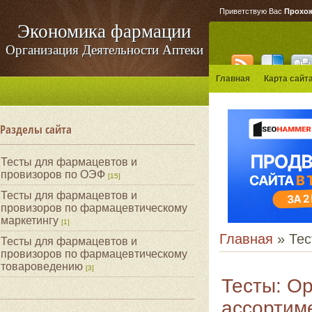
Приветствую Вас
Прохо
Экономика фармации
Организация Деятельности Аптеки
Главная
Карта сайт
Разделы сайта
Тесты для фармацевтов и
провизоров по ОЭФ
[15]
Тесты для фармацевтов и
провизоров по фармацевтическому
маркетингу
[1]
Главная
» Тес
Тесты для фармацевтов и
провизоров по фармацевтическому
товароведению
[3]
Тесты: Ор
ассортиме