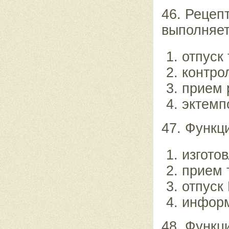
46. Рецеп
выполняет
отпуск
контро
прием 
эктемп
47. Функц
изгото
прием 
отпуск
информ
48. Функц