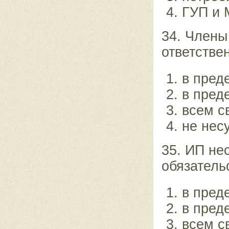
ГУП и 
34. Члены
ответстве
в пред
в пред
всем с
не нес
35. ИП не
обязатель
в пред
в пред
всем с