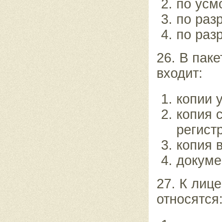
по усм
по раз
по раз
26. В пак
входит:
копии 
копия 
регист
копия 
докуме
27. К лиц
относятся