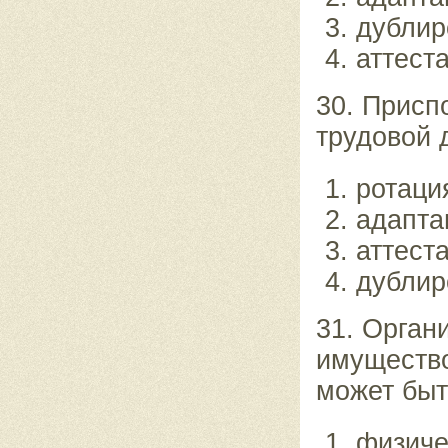
дублир
аттест
30. Присп
трудовой 
ротаци
адапта
аттест
дублир
31. Орган
имущество
может быт
физиче