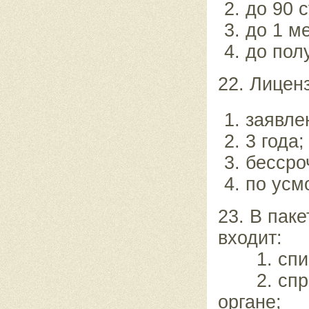
до 90 с
до 1 м
до пол
22. Лицен
заявле
3 года;
бессро
по усм
23. В пак
входит:
1. списо
2. справк
органе;