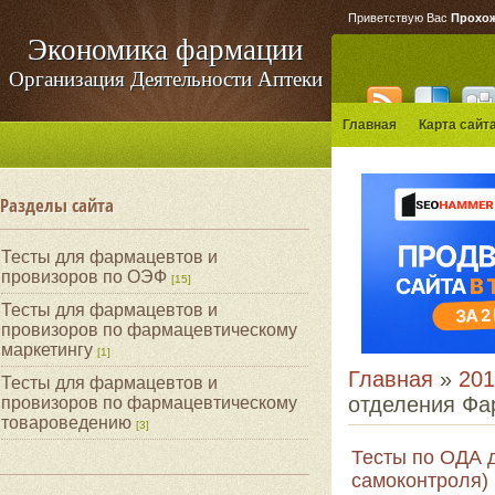
Приветствую Вас
Прохо
Экономика фармации
Организация Деятельности Аптеки
Главная
Карта сайт
Разделы сайта
Тесты для фармацевтов и
провизоров по ОЭФ
[15]
Тесты для фармацевтов и
провизоров по фармацевтическому
маркетингу
[1]
Главная
»
201
Тесты для фармацевтов и
отделения Фа
провизоров по фармацевтическому
товароведению
[3]
Тесты по ОДА д
самоконтроля)