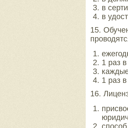
в серт
в удос
15. Обуче
проводятс
ежегод
1 раз в
каждые
1 раз в
16. Лицен
присво
юридич
способ