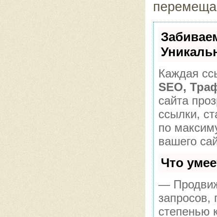
перемещае
Забивае
Уникаль
Каждая сс
SEO, Тра
сайта про
ссылки, ст
по максим
вашего сай
Что уме
— Продвиж
запросов,
степенью 