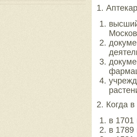
1. Аптекар
высший
Москов
докуме
деятел
докуме
фармац
учрежд
растен
2. Когда 
в 1701 
в 1789 