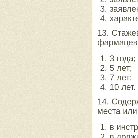
заявле
характ
13. Стаже
фармацевт
3 года;
5 лет;
7 лет;
10 лет.
14. Содер
места или
в инст
в долж