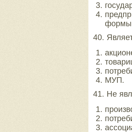
госуда
предпр
формы
40. Являе
акцион
товари
потреб
МУП.
41. Не яв
произв
потреб
ассоци