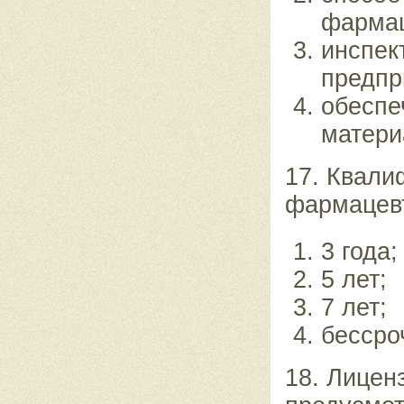
фармац
инспек
предпр
обеспе
матери
17. Квали
фармацевт
3 года;
5 лет;
7 лет;
бессро
18. Лицен