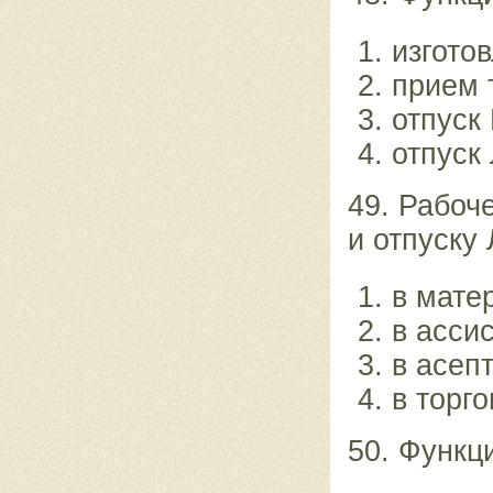
изгото
прием 
отпуск
отпуск
49. Рабоч
и отпуску
в мате
в асси
в асеп
в торго
50. Функц