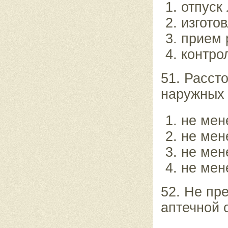
отпуск
изгото
прием 
контро
51. Расст
наружных 
не мен
не мене
не мен
не мен
52. Не пр
аптечной 