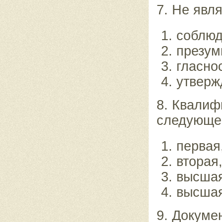
7. Не явл
соблюд
презум
гласнос
утверж
8. Квалиф
следующей
первая
вторая
высшая
высшая
9. Докуме