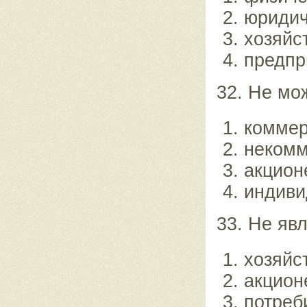
юридич
хозяйс
предпр
32. Не мо
коммер
некомм
акцион
индиви
33. Не яв
хозяйс
акцион
потреб