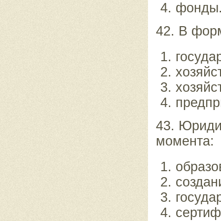
фонды
42. В фор
госуда
хозяйс
хозяйс
предпр
43. Юриди
момента:
образо
создан
госуда
сертиф