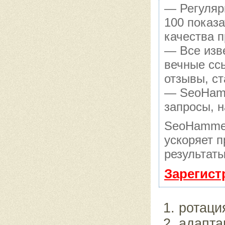
— Регуляр
100 показ
качества п
— Все изв
вечные сс
отзывы, ст
— SeoHamm
запросы, н
SeoHammer
ускоряет п
результаты
Зарегист
ротаци
адапта