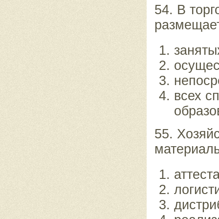
54. В тор
размещает
заняты
осущес
непоср
всех с
образо
55. Хозяй
материаль
аттест
логист
дистри