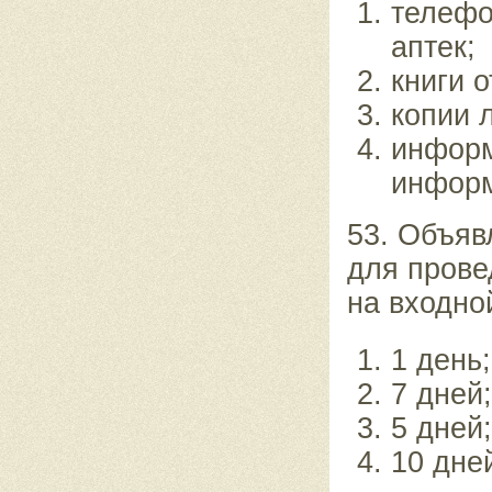
телефо
аптек;
книги 
копии 
информ
информ
53. Объяв
для прове
на входно
1 день;
7 дней;
5 дней;
10 дне