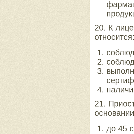
фармац
продук
20. К лиц
относится
соблюд
соблюд
выполн
сертиф
наличи
21. Приос
основании
до 45 с