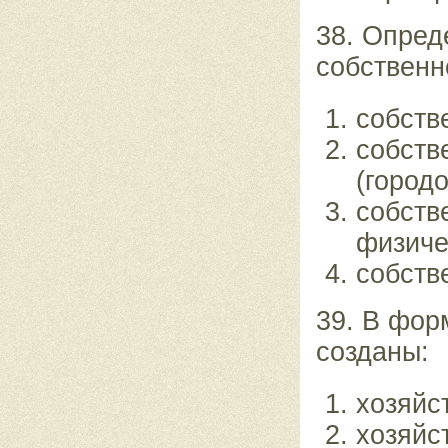
38. Опред
собственн
собств
собств
(городо
собств
физиче
собств
39. В фор
созданы:
хозяйс
хозяйс