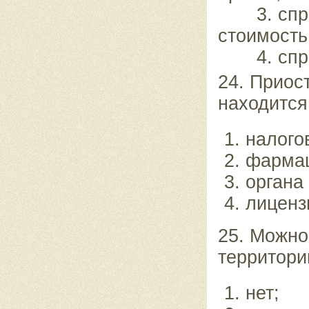
3. справ
стоимость
4. справ
24. Приос
находится
налого
фармац
органа
лиценз
25. Можно
территори
нет;