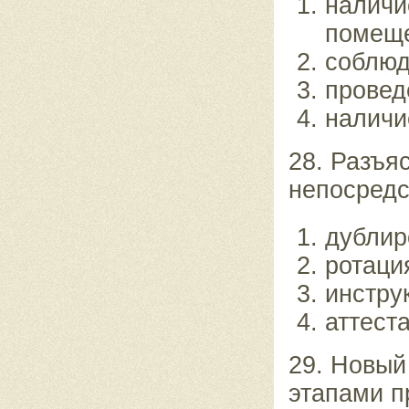
наличи
помещ
соблюд
провед
наличи
28. Разъя
непосредс
дублир
ротаци
инстру
аттест
29. Новый
этапами п