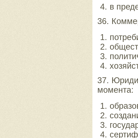
в пред
36. Комме
потреб
общест
полити
хозяйс
37. Юриди
момента:
образо
создан
госуда
сертиф