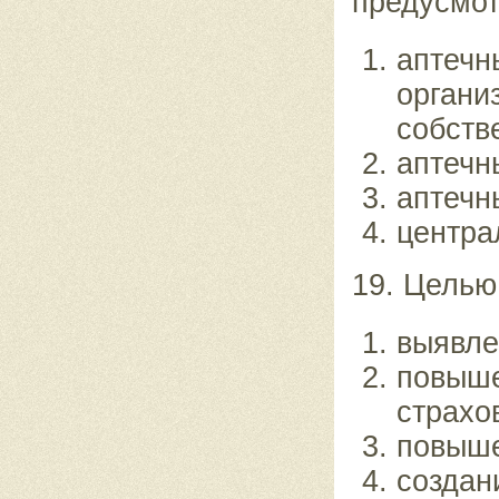
предусмот
аптечн
органи
собств
аптечн
аптечн
центра
19. Целью
выявле
повыше
страхо
повыше
создан