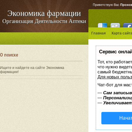
Приветствую Вас
Прохо
Экономика фармации
Организация Деятельности Аптеки
Главная
Карта сайт
Сервис онлай
О поиске
Тот, кто работае
что нужно видет
Ищите и найдете на сайте Экономика
самый бюджетны
фармации!
Для новых поль
Чат-бот для мас
—
Сам записыв
—
Персонализи
—
Увеличивает
Начат