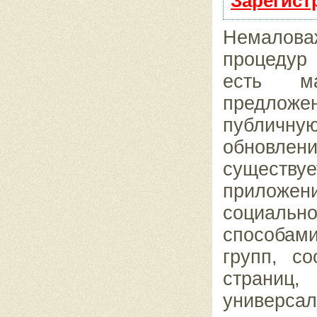
Зарегист
Немалов
процедур
есть м
предложе
публичную
обновлен
сущест
приложен
социаль
способами
групп, с
страниц,
универса