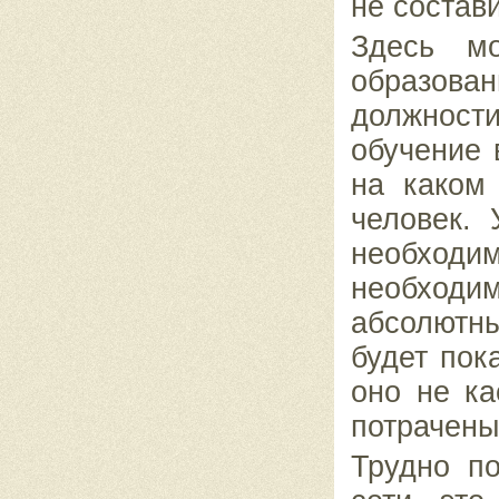
не состави
Здесь мо
образова
должности
обучение 
на каком
человек. 
необходим
необходи
абсолютн
будет пок
оно не ка
потрачены
Трудно п