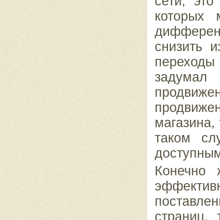
сети, эт
которых 
дифферен
снизить 
переходы 
задумал
продвиже
продвиже
магазина, 
таком сл
доступным
Конечно 
эффектив
поставле
страниц, 