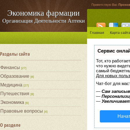
Приветствую Вас
Прохо
Экономика фармации
Организация Деятельности Аптеки
Главная
Карта сайт
Сервис онлай
Разделы сайта
Тот, кто работае
что нужно видет
Финансы
[27]
самый бюджетны
Для новых поль
Образование
[8]
Чат-бот для мас
Медицина
[27]
—
Сам записыв
Путешествия
[8]
—
Персонализи
—
Увеличивает
Экономика
[6]
Правовые вопросы
[4]
Начат
О разделе