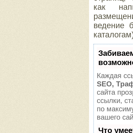
как нап
размещен
ведение б
каталогам)
Забивае
возможн
Каждая ссы
SEO, Тра
сайта про
ссылки, ст
по максим
вашего сай
Что уме