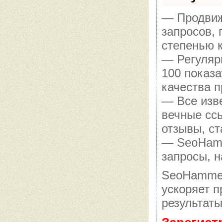
— Продвиж
запросов,
степенью 
— Регуляр
100 показ
качества п
— Все изв
вечные сс
отзывы, ст
— SeoHamme
запросы, н
SeoHammer
ускоряет п
результаты