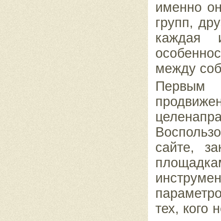
именно он
групп, др
каждая 
особенно
между соб
Первым 
продвиж
целенап
Воспольз
сайте, з
площадк
инструме
параметр
тех, кого