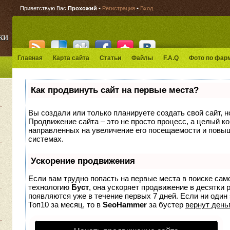
Приветствую Вас
Прохожий
•
Регистрация
•
Вход
ки
Главная
Карта сайта
Статьи
Файлы
F.A.Q
Фото по фар
Как продвинуть сайт на первые места?
Вы создали или только планируете создать свой сайт, но
Продвижение сайта – это не просто процесс, а целый к
направленных на увеличение его посещаемости и повыш
системах.
Ускорение продвижения
Если вам трудно попасть на первые места в поиске сам
технологию
Буст
, она ускоряет продвижение в десятки 
появляются уже в течение первых 7 дней. Если ни один 
Топ10 за месяц, то в
SeoHammer
за бустер
вернут деньг