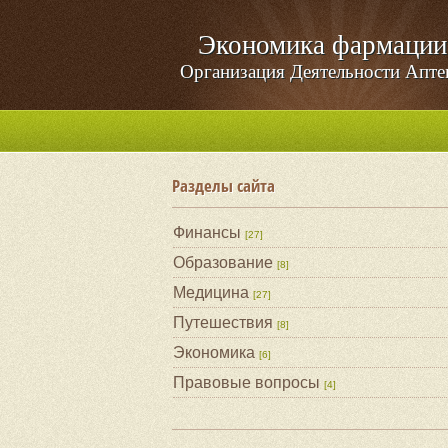
Экономика фармации
Организация Деятельности Апте
Разделы сайта
Финансы
[27]
Образование
[8]
Медицина
[27]
Путешествия
[8]
Экономика
[6]
Правовые вопросы
[4]