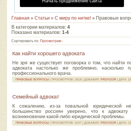
Начать продвижение сайта
Главная
»
Статьи
»
С миру по нитке!
» Правовые вопр
В категории материалов
:
4
Показано материалов
:
1-4
Сортировать по
:
Просмотрам
Как найти хорошего адвоката
Не зря же существует поговорка о том, что найти 
адвоката настолько же проблемно, насколько п
профессионального врача.
ПРАВОВЫЕ ВОПРОСЫ
| ПРОСМОТРОВ: 1818 | ДОБАВИЛ:
PROVIZOR
| ДАТА:
2
Семейный адвокат
К сожалению, из-за повальной юридической не
большинство россиян уверено, что к адвокату
возникновении какой-либо юридической проблемы.
ПРАВОВЫЕ ВОПРОСЫ
| ПРОСМОТРОВ: 1647 | ДОБАВИЛ:
PROVIZOR
| ДАТА:
2