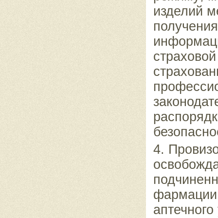
изделий м
получения
информаци
страховой
страхован
профессио
законодат
распорядк
безопасно
4. Провиз
освобожда
подчиненн
фармации 
аптечного