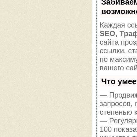
Забивае
возможн
Каждая ссы
SEO, Тра
сайта про
ссылки, ст
по максим
вашего сай
Что уме
— Продвиж
запросов,
степенью 
— Регуляр
100 показ