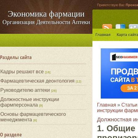
Приветствую Вас
Прохо
Экономика фармации
Организация Деятельности Аптеки
Главная
Карта сайт
Разделы сайта
Кадры решают все
[16]
Фармацевтическая деонтология
[12]
Руководителю аптеки
[26]
Должностные инструкции
Главная
»
Статьи
фармперсонала
[9]
инструкции фарм
Основы фармацевтического
Должностная ин
менеджмента
[6]
1. Общие
О разделе
провизор