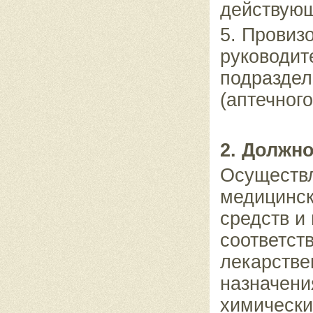
действующ
5. Провиз
руководит
подраздел
(аптечног
2. Должн
Осуществл
медицинск
средств и
соответст
лекарстве
назначени
химически