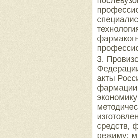
послевузо
профессио
специалис
технологи
фармакогн
профессио
3. Провиз
Федерации
акты Росс
фармации;
экономику
методичес
изготовле
средств, 
режиму; м