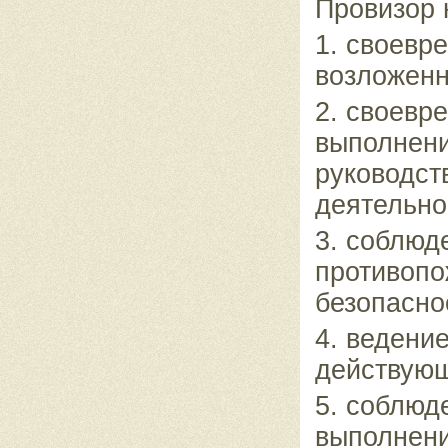
Провизор 
1. своевр
возложенн
2. своевр
выполнени
руководст
деятельно
3. соблюд
противопо
безопасно
4. ведени
действующ
5. соблюд
выполнени