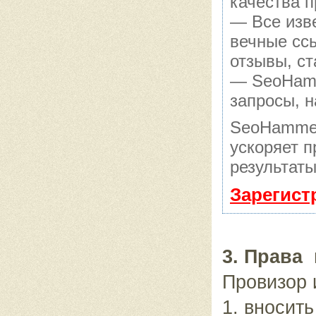
качества п
— Все изв
вечные сс
отзывы, ст
— SeoHamme
запросы, н
SeoHammer
ускоряет п
результаты
Зарегист
3. Права
Провизор 
1. вносит