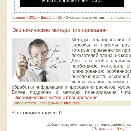
Начать продвижение сайта
Главная
»
2011
»
Декабрь
»
26
» Экономические методы планирования
Экономические методы планирования
Методы планирования п
способы и приемы разли
которые применяются при 
показателей плана, их коор
Для того чтобы правиль
необходимо учитывать с
планирования; особенност
обеспеченность исходно
использования; наличие с
обработки информации и проведения расчетов; урове
Более подробно о методах планирования чита
"Экономические методы планирования"
.
ПРОСМОТРОВ
: 1597 |
ДОБАВИЛ
:
PROVIZOR
Всего комментариев
:
0
Добавлять комментарии могут только зарегистри
[
Регистрация
|
Вход
]