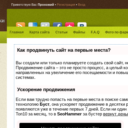
Приветствую Вас
Прохожий
•
Регистрация
•
Вход
ки
Главная
Карта сайта
Статьи
Файлы
F.A.Q
Фото по фар
Как продвинуть сайт на первые места?
Вы создали или только планируете создать свой сайт, но
Продвижение сайта – это не просто процесс, а целый к
направленных на увеличение его посещаемости и повыш
системах.
Ускорение продвижения
Если вам трудно попасть на первые места в поиске сам
технологию
Буст
, она ускоряет продвижение в десятки 
появляются уже в течение первых 7 дней. Если ни один 
Топ10 за месяц, то в
SeoHammer
за бустер
вернут деньг