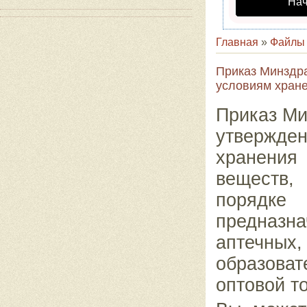
Нач
Главная
»
Файлы
Приказ Минздр
условиям хране
Приказ Ми
утвержде
хранения
веществ,
порядке 
предназн
аптечных,
образова
оптовой т