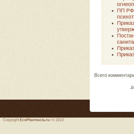
огнео
ПП РФ 
психо
Приказ
утверж
Постан
санита
Приказ
Приказ
Всего комментар
Д
Copyright
EcoPharmacia.ru
/ © 2022