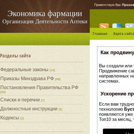
Приветствую Вас
Прохо
Экономика фармации
Организация Деятельности Аптеки
Главная
Карта сайт
Как продвину
Разделы сайта
Вы создали или т
Федеральные законы
Продвижение сай
[14]
направленных на
Приказы Минздрава РФ
[69]
системах.
Постановления Правительства РФ
[34]
Ускорение п
Списки и перечни
[7]
Если вам трудно
Должностные инструкции
технологию
Бус
[5]
появляются уже 
Кодексы
[2]
Топ10 за месяц, 