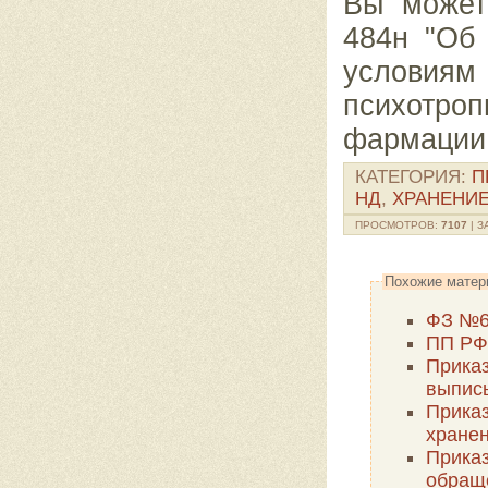
Вы может
484н
"Об
условиям
психотро
фармации
КАТЕГОРИЯ
:
П
НД
,
ХРАНЕНИ
ПРОСМОТРОВ
:
7107
|
З
Похожие матер
ФЗ №6
ПП РФ
Прика
выпис
Приказ
хранен
Приказ
обращ