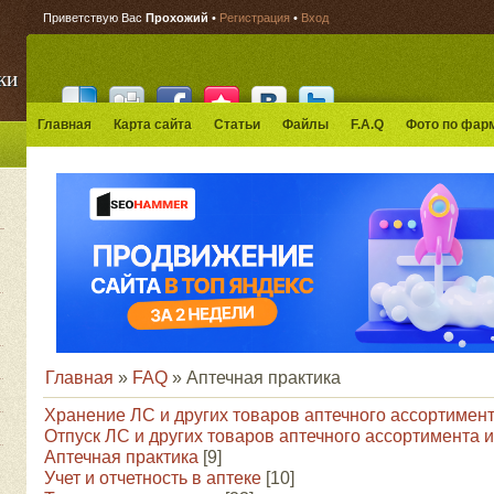
Приветствую Вас
Прохожий
•
Регистрация
•
Вход
ки
Главная
Карта сайта
Статьи
Файлы
F.A.Q
Фото по фар
Главная
»
FAQ
»
Аптечная практика
Хранение ЛС и других товаров аптечного ассортимен
Отпуск ЛС и других товаров аптечного ассортимента и
Аптечная практика
[9]
Учет и отчетность в аптеке
[10]