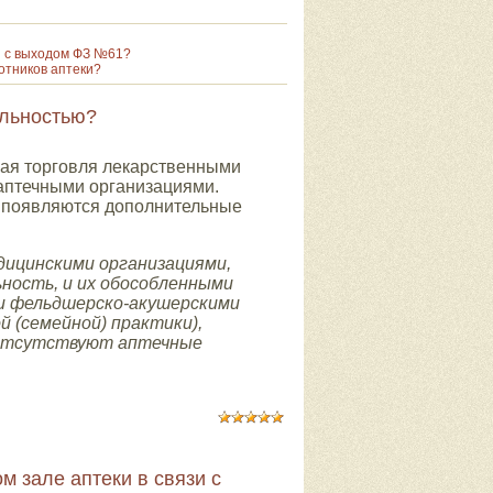
зи с выходом ФЗ №61?
отников аптеки?
ельностью?
ная торговля лекарственными
 аптечными организациями.
 появляются дополнительные
дицинскими организациями,
ность, и их обособленными
и фельдшерско-акушерскими
 (семейной) практики),
х отсутствуют аптечные
м зале аптеки в связи с