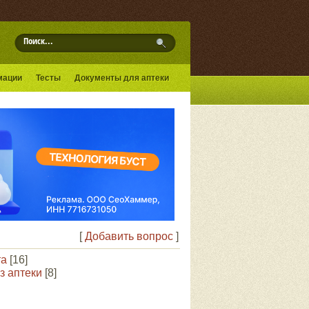
мации
Тесты
Документы для аптеки
[
Добавить вопрос
]
та
[16]
з аптеки
[8]