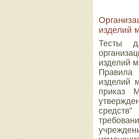
Организа
изделий 
Тесты д
организа
изделий м
Правила 
изделий м
приказ 
утвержде
средств
требован
учрежде