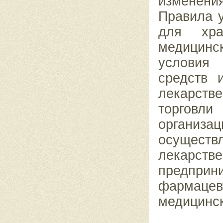
изменени
Правила 
для хра
медицин
условия
средств 
лекарств
торговли
организа
осуществ
лекарст
предпри
фармацев
медицинск