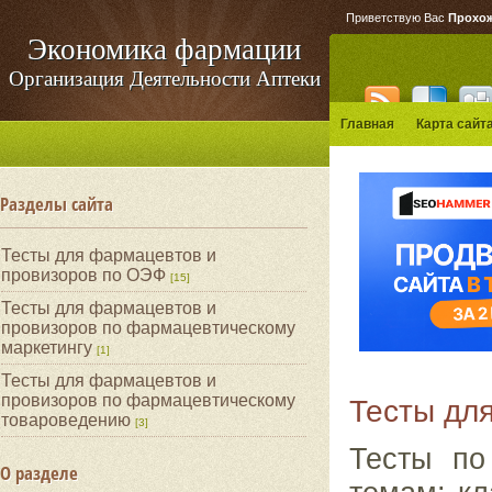
Приветствую Вас
Прохо
Экономика фармации
Организация Деятельности Аптеки
Главная
Карта сайт
Разделы сайта
Тесты для фармацевтов и
провизоров по ОЭФ
[15]
Тесты для фармацевтов и
провизоров по фармацевтическому
маркетингу
[1]
Тесты для фармацевтов и
провизоров по фармацевтическому
Тесты дл
товароведению
[3]
Тесты по
О разделе