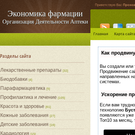
Приветствую Вас
Прохо
Экономика фармации
Организация Деятельности Аптеки
Главная
Карта сайт
Как продвину
Разделы сайта
Вы создали или т
Лекарственные препараты
Продвижение сай
[32]
направленных на
Биодобавки
[4]
системах.
Парафармацевтика
[5]
Ускорение п
Профилактика и лечение
[105]
Если вам трудно
Красота и здоровье
[61]
технологию
Бус
появляются уже 
Кожные заболевания
[27]
Топ10 за месяц, 
Детские заболевания
[16]
Кардиология
[15]