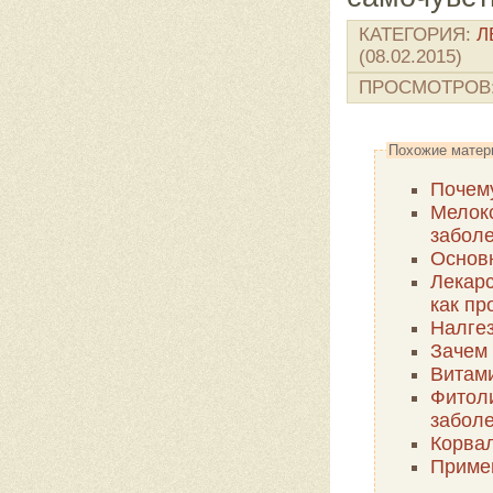
КАТЕГОРИЯ
:
Л
(08.02.2015)
ПРОСМОТРОВ
Похожие матер
Почему
Мелокс
заболе
Основ
Лекарс
как пр
Налгез
Зачем
Витами
Фитол
забол
Корвал
Примен