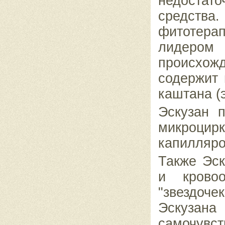
недоста
средства
фитотера
лидером
происхо
содержит 
каштана (
Эскузан 
микроци
капилляро
Также Эск
и кровоо
"звездоч
Эскуза
самочувст