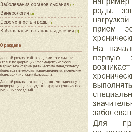
например 
Заболевания органов дыхания
[15]
роды, за
Венерология
[2]
нагрузкой
Беременность и роды
[3]
прием эс
Заболевания органов выделения
[3]
хроническ
О разделе
На начал
первую о
Данный раздел сайта содержит различные
статьи по фармации: фармацевтическому
возникае
маркетингу, фармацевтическому менеджменту,
фармацевтическому товароведению, экономике
хрониче
фармации, истории фармации.
Данный раздел так же содержит методическую
выполнять
информацию для студентов фармацевтических
учебных заведений.
специаль
значите
заболеван
Для пр