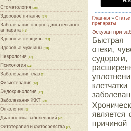
Нач
Стоматология
[28]
Здоровое питание
[27]
Главная
»
Статьи
препараты
Заболевания опорно-двигательного
аппарата
[41]
Эскузан при за
Быстрая 
Здоровье женщины
[43]
Здоровье мужчины
отеки, чу
[20]
Неврология
судорог
[12]
Психология
расши
[11]
Заболевания глаз
уплотнени
[9]
Физиотерапия
клетчатки
[10]
Эндокринология
[12]
заболеван
Заболевания ЖКТ
[25]
Хроническ
Онкология
[5]
является 
Диагностика заболеваний
[46]
причиной
Фитотерапия и фитосредства
[21]