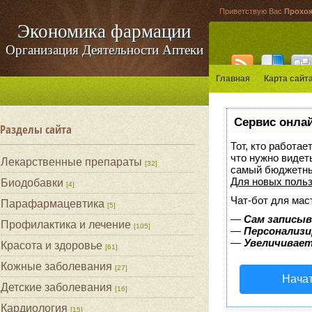
Приветствую Вас
Прохо
Экономика фармации
Организация Деятельности Аптеки
Главная
Карта сайт
Сервис онлай
Разделы сайта
Тот, кто работае
что нужно видет
Лекарственные препараты
[32]
самый бюджетны
Для новых поль
Биодобавки
[4]
Чат-бот для мас
Парафармацевтика
[5]
—
Сам записыв
Профилактика и лечение
[105]
—
Персонализи
—
Увеличивает
Красота и здоровье
[61]
Кожные заболевания
[27]
Начат
Детские заболевания
[16]
Кардиология
[15]