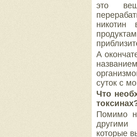
это вещ
перерабат
никотин 
продукт
приблизит
А окончат
названи
организмо
суток с м
Что необ
токсинах
Помимо н
другими
которые в