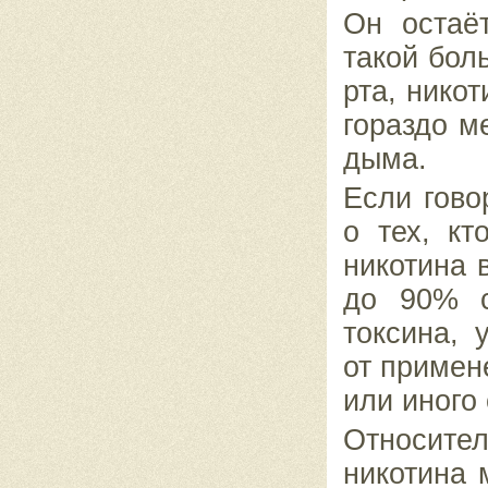
Он остаё
такой бол
рта, нико
гораздо м
дыма.
Если гово
о тех, кт
никотина 
до 90% с
токсина, 
от примен
или иного
Относите
никотина 