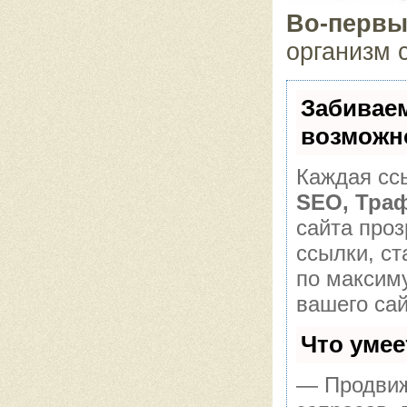
Во-первы
организм 
Забивае
возможн
Каждая ссы
SEO, Тра
сайта про
ссылки, ст
по максим
вашего сай
Что уме
— Продвиж