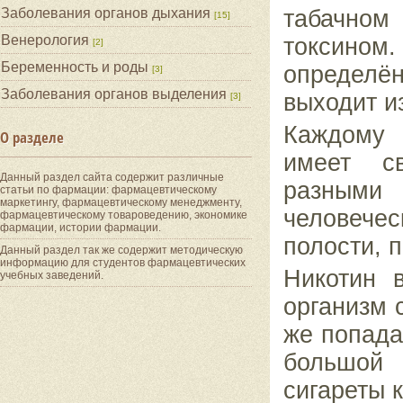
Заболевания органов дыхания
табачном
[15]
Венерология
токсином
[2]
Беременность и роды
определё
[3]
Заболевания органов выделения
выходит и
[3]
Каждому 
О разделе
имеет с
Данный раздел сайта содержит различные
разными
статьи по фармации: фармацевтическому
маркетингу, фармацевтическому менеджменту,
человечес
фармацевтическому товароведению, экономике
фармации, истории фармации.
полости, п
Данный раздел так же содержит методическую
информацию для студентов фармацевтических
Никотин 
учебных заведений.
организм 
же попада
большой 
сигареты 