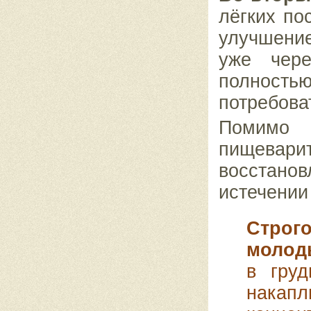
лёгких по
улучшени
уже чер
полност
потребоват
Помимо 
пищеварит
восстано
истечении 
Строг
молод
в гру
нака