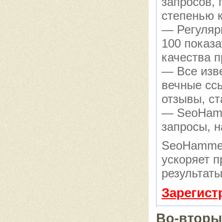
запросов,
степенью 
— Регуляр
100 показ
качества п
— Все изв
вечные сс
отзывы, ст
— SeoHamme
запросы, н
SeoHammer
ускоряет п
результаты
Зарегист
Во-вторы