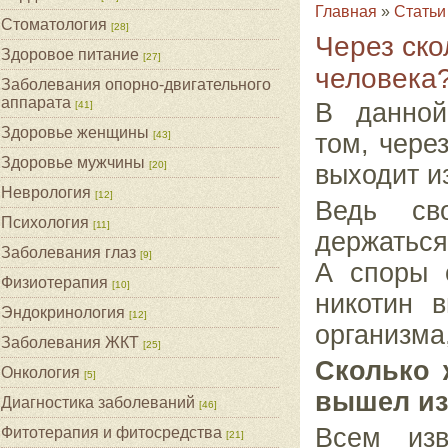
Главная
»
Статьи
Стоматология
[28]
Через ско
Здоровое питание
[27]
человека
Заболевания опорно-двигательного
аппарата
В данной
[41]
Здоровье женщины
[43]
том, чере
Здоровье мужчины
[20]
выходит и
Неврология
[12]
Ведь св
Психология
[11]
держаться
Заболевания глаз
[9]
А споры 
Физиотерапия
[10]
никотин в
Эндокринология
[12]
организма,
Заболевания ЖКТ
[25]
Сколько 
Онкология
[5]
вышел из
Диагностика заболеваний
[46]
Всем изв
Фитотерапия и фитосредства
[21]