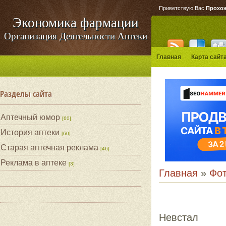
Приветствую Вас
Прохо
Экономика фармации
Организация Деятельности Аптеки
Главная
Карта сайт
Разделы сайта
Аптечный юмор
[60]
История аптеки
[60]
Старая аптечная реклама
[46]
Реклама в аптеке
[3]
Главная
»
Фо
Невстал