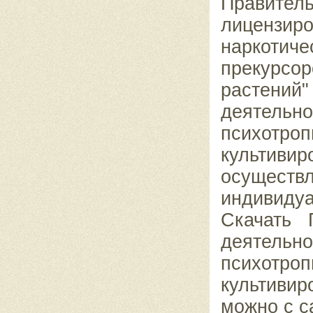
Правите
лицензи
наркотиче
прекурсо
растений"
деятельно
психотр
культиви
осущест
индивиду
Скачать
деятельно
психотр
культиви
можно с 