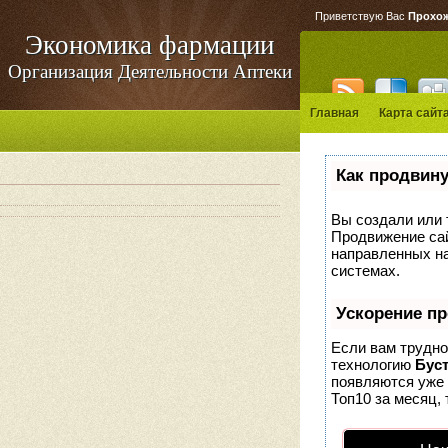
Приветствую Вас
Прохо
Экономика фармации
Организация Деятельности Аптеки
Главная
Карта сайт
Как продвину
Вы создали или т
Продвижение сай
направленных на
системах.
Ускорение п
Если вам трудно
технологию
Бус
появляются уже 
Топ10 за месяц, 