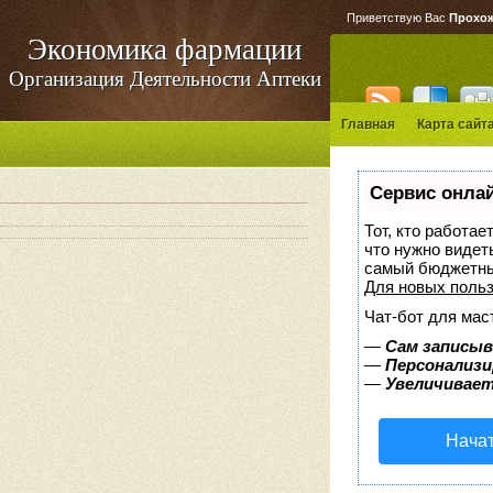
Приветствую Вас
Прохо
Экономика фармации
Организация Деятельности Аптеки
Главная
Карта сайт
Сервис онлай
Тот, кто работае
что нужно видет
самый бюджетны
Для новых поль
Чат-бот для мас
—
Сам записыв
—
Персонализи
—
Увеличивает
Начат