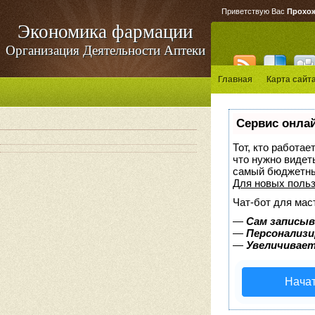
Приветствую Вас
Прохо
Экономика фармации
Организация Деятельности Аптеки
Главная
Карта сайт
Сервис онлай
Тот, кто работае
что нужно видет
самый бюджетны
Для новых поль
Чат-бот для мас
—
Сам записыв
—
Персонализи
—
Увеличивает
Начат