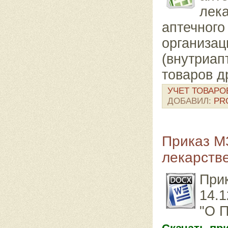
лек
аптечн
организа
(внутриап
товаров д
УЧЕТ ТОВАРО
ДОБАВИЛ:
PR
Приказ М
лекарств
При
14.1
"О П