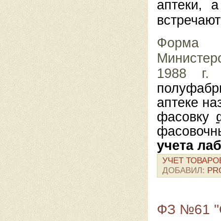
аптеки, 
встречают
Форма
Министер
1988 г
полуфабр
аптеке н
фасовку
фасовоч
учета ла
УЧЕТ ТОВАРО
ДОБАВИЛ:
PR
ФЗ №61 "