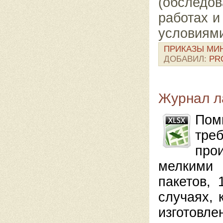
(обследо
работах и
условиями
ПРИКАЗЫ МИ
ДОБАВИЛ:
PR
Журнал л
Пом
тре
про
мелкими 
пакетов, 
случаях, 
изготовл