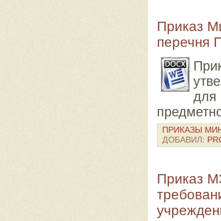
Приказ М
перечня 
Пр
утв
для
предметно
ПРИКАЗЫ МИ
ДОБАВИЛ:
PR
Приказ М
требовани
учрежден