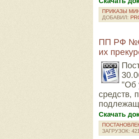
Скачать до
ПРИКАЗЫ МИ
ДОБАВИЛ:
PR
ПП РФ №6
их преку
Пос
30.0
"Об
средств, 
подлежащ
Скачать до
ПОСТАНОВЛЕ
ЗАГРУЗОК:
42