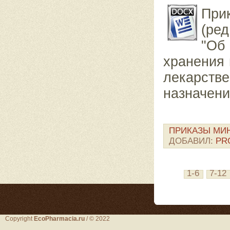
При
(ред
"Об
хранения 
лекарств
назначени
ПРИКАЗЫ МИ
ДОБАВИЛ:
PR
1-6
7-12
Copyright
EcoPharmacia.ru
/ © 2022