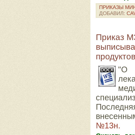
ПРИКАЗЫ МИ
ДОБАВИЛ:
CA
Приказ М
выписыва
продуктов
"О 
ле
ме
специализ
Последня
внесенн
№13н.