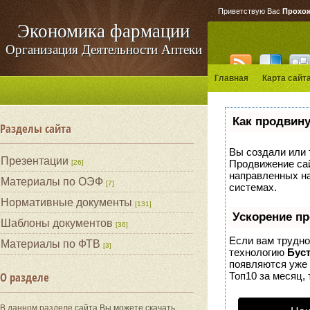
Приветствую Вас
Прохо
Экономика фармации
Организация Деятельности Аптеки
Главная
Карта сайт
Как продвину
Разделы сайта
Вы создали или т
Презентации
Продвижение сай
[26]
направленных на
Материалы по ОЭФ
[7]
системах.
Нормативные документы
[131]
Ускорение п
Шаблоны документов
[36]
Если вам трудно
Материалы по ФТВ
[3]
технологию
Бус
появляются уже 
О разделе
Топ10 за месяц, 
В данном разделе
сайта Вы можете скачать