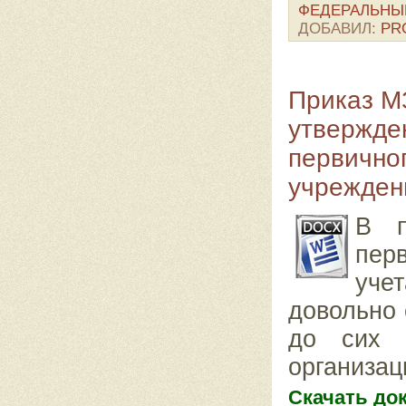
ФЕДЕРАЛЬНЫ
ДОБАВИЛ:
PR
Приказ М
утвержде
первичног
учрежден
В п
пер
уче
довольно 
до сих 
организац
Скачать до