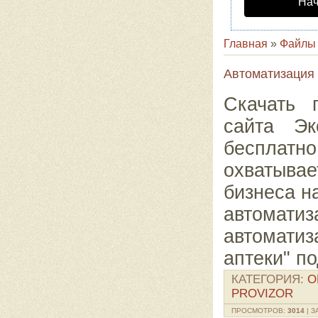
Нач
Главная
»
Файлы
Автоматизация 
Скачать 
сайта Э
бесплатн
охватыва
бизнеса н
автомати
автомати
аптеки" п
КАТЕГОРИЯ
:
О
PROVIZOR
ПРОСМОТРОВ
:
3014
|
З