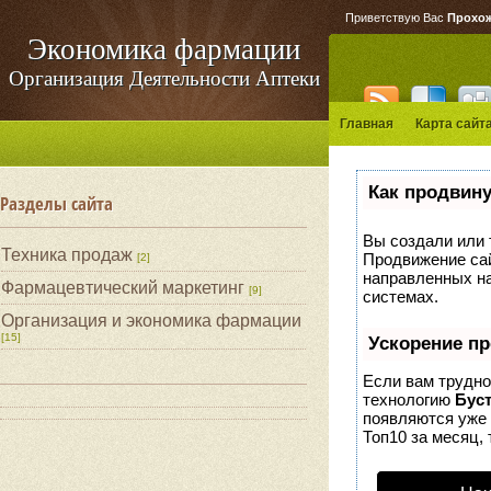
Приветствую Вас
Прохо
Экономика фармации
Организация Деятельности Аптеки
Главная
Карта сайт
Как продвину
Разделы сайта
Вы создали или т
Техника продаж
Продвижение сай
[2]
направленных на
Фармацевтический маркетинг
[9]
системах.
Организация и экономика фармации
[15]
Ускорение п
Если вам трудно
технологию
Бус
появляются уже 
Топ10 за месяц, 